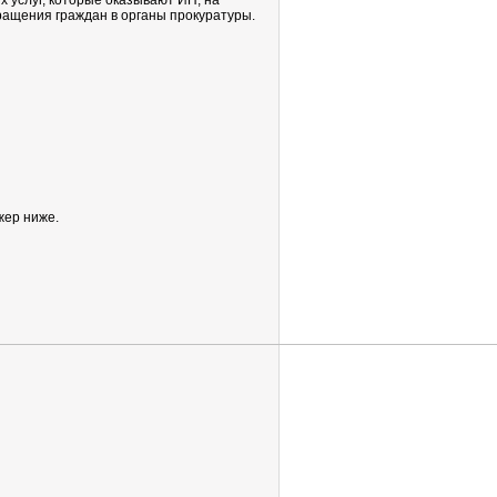
 услуг, которые оказывают ИП, на
ащения граждан в органы прокуратуры.
жер ниже.