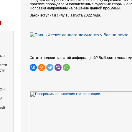
средства материнского капитала на оплату образовательных
практике порождало многочисленные судебные споры и обр
Поправки направлены на решение данной проблемы.
Закон вступит в силу 15 августа 2022 года.
Л
вые
Хотите поделиться этой информацией? Выберите мессенд
асти
сти
кой
ой
кой