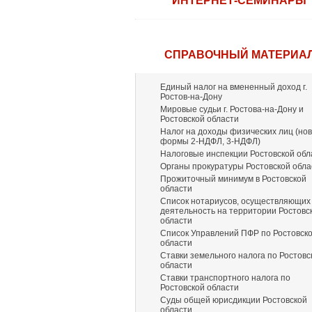
ИНТЕРНЕТ-СЕМИНАРЫ
СПРАВОЧНЫЙ МАТЕРИА
Единый налог на вмененный доход г.
Ростов-на-Дону
Мировые судьи г. Ростова-на-Дону и
Ростовской области
Налог на доходы физических лиц (но
формы 2-НДФЛ, 3-НДФЛ)
Налоговые инспекции Ростовской обл
Органы прокуратуры Ростовской обла
Прожиточный минимум в Ростовской
области
Список нотариусов, осуществляющих
деятельность на территории Ростовс
области
Список Управлений ПФР по Ростовск
области
Ставки земельного налога по Ростовс
области
Ставки транспортного налога по
Ростовской области
Суды общей юрисдикции Ростовской
области