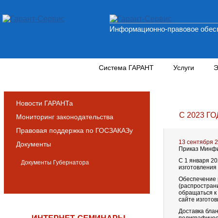
Информационно-правовое обесп
Новости и аналитика
Система ГАРАНТ
Услуги
Э
Новости ГАРАНТа
С 2023 
Мониторинг законодательства
Правовая поддержка по ГОСЗАКАЗу
13 сентября 
Документы
Приказ Минфин
С 1 января 20
Документы Губернатора
изготовления
Обеспечение 
(распростран
обращаться к
сайте изготов
Доставка бла