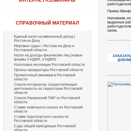
ИНТЕРНЕТ-СЕМИНАРЫ
полиграфичес
работодателе
Приказ Минфи
Напомним, нес
выданные раб
СПРАВОЧНЫЙ МАТЕРИАЛ
работодатели
срока.
Единый налог на вмененный доход г.
Ростов-на-Дону
Мировые судьи г. Ростова-на-Дону и
Ростовской области
Налог на доходы физических лиц (новые
ЗАКАЗАТЬ
формы 2-НДФЛ, 3-НДФЛ)
ДОКУМ
Налоговые инспекции Ростовской области
Органы прокуратуры Ростовской области
Прожиточный минимум в Ростовской
области
Список нотариусов, осуществляющих
деятельность на территории Ростовской
области
Список Управлений ПФР по Ростовской
области
Ставки земельного налога по Ростовской
области
Ставки транспортного налога по
Ростовской области
Суды общей юрисдикции Ростовской
области