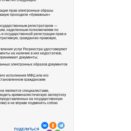
 и отметил следующее:
рации прав электронные образы
, какую проходили «бумажные»
государственным регистратором —
им, наделенным полномочиями по
 и государственной регистрации прав и
тративную, гражданско-правовую,
вления услуг Росреестра удостоверяют
енты на наличие в них недостатков,
 принимают документы;
данных электронных образов документов
его исполнения МФЦ или его
установленном гражданским
 не являются специалистами,
одить криминалистическую экспертизу
 представленных на государственную
лки) и не вправе подменять собою
ПОДЕЛИТЬСЯ