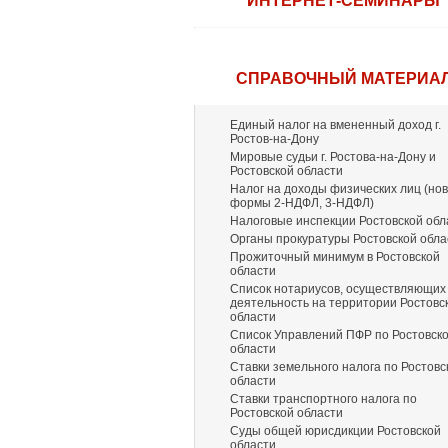
ИНТЕРНЕТ-СЕМИНАРЫ
СПРАВОЧНЫЙ МАТЕРИА
Единый налог на вмененный доход г.
Ростов-на-Дону
Мировые судьи г. Ростова-на-Дону и
Ростовской области
Налог на доходы физических лиц (но
формы 2-НДФЛ, 3-НДФЛ)
Налоговые инспекции Ростовской обл
Органы прокуратуры Ростовской обла
Прожиточный минимум в Ростовской
области
Список нотариусов, осуществляющих
деятельность на территории Ростовс
области
Список Управлений ПФР по Ростовск
области
Ставки земельного налога по Ростовс
области
Ставки транспортного налога по
Ростовской области
Суды общей юрисдикции Ростовской
области