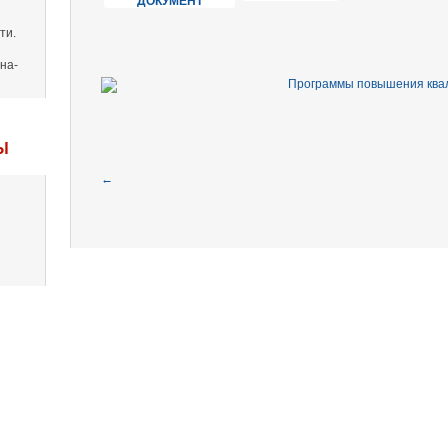
ДОКУМЕНТ
ти.
на-
Ы
←