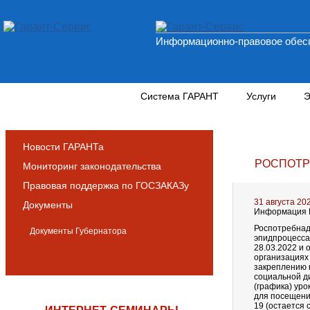
Информационно-правовое обесп
Новости и аналитика
Система ГАРАНТ
Услуги
Э
Новости ГАРАНТа
РОСПОТР
Мониторинг законодательства
Правовая поддержка по ГОСЗАКАЗу
31 августа 20
Документы
Информация Р
Роспотребнад
Документы Губернатора
эпидпроцесса
28.03.2022 и 
организациях
закреплению 
социальной д
(графика) уро
для посещени
19 (остается 