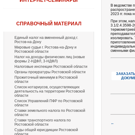
ИНТЕРНЕТ-СЕМИНАРЫ
В ведомстве 
распростране
2023 гг. пока 
При этом, на
СПРАВОЧНЫЙ МАТЕРИАЛ
3.1/2.4.3598-
термометрией
преподавател
Единый налог на вмененный доход г.
изолировать.
Ростов-на-Дону
приготовлени
индивидуальн
Мировые судьи г. Ростова-на-Дону и
сменными фил
Ростовской области
Налог на доходы физических лиц (новые
формы 2-НДФЛ, 3-НДФЛ)
Налоговые инспекции Ростовской области
Органы прокуратуры Ростовской области
ЗАКАЗАТЬ
Прожиточный минимум в Ростовской
ДОКУМ
области
Список нотариусов, осуществляющих
деятельность на территории Ростовской
области
Список Управлений ПФР по Ростовской
области
Ставки земельного налога по Ростовской
области
Ставки транспортного налога по
←
Ростовской области
Суды общей юрисдикции Ростовской
области