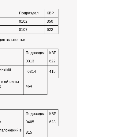
Подраздел
КВР
0102
350
0107
622
деятельность»
Подраздел
КВР
0313
622
онными
0314
415
 в объекты
)
464
Подраздел
КВР
м
0405
623
пвложений в
815