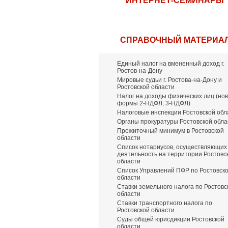
ИНТЕРНЕТ-СЕМИНАРЫ
СПРАВОЧНЫЙ МАТЕРИА
Единый налог на вмененный доход г.
Ростов-на-Дону
Мировые судьи г. Ростова-на-Дону и
Ростовской области
Налог на доходы физических лиц (но
формы 2-НДФЛ, 3-НДФЛ)
Налоговые инспекции Ростовской обл
Органы прокуратуры Ростовской обла
Прожиточный минимум в Ростовской
области
Список нотариусов, осуществляющих
деятельность на территории Ростовс
области
Список Управлений ПФР по Ростовск
области
Ставки земельного налога по Ростовс
области
Ставки транспортного налога по
Ростовской области
Суды общей юрисдикции Ростовской
области