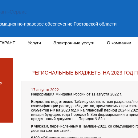
мационно-правовое обеспечение Ростовской области
 ГАРАНТ
Услуги
Электронные услуги
О компании
РЕГИОНАЛЬНЫЕ БЮДЖЕТЫ НА 2023 ГОД П
у
17 августа 2022
Информация Минфина России от 11 августа 2022 г.
Ведомство подготовило Таблицу соответствия разделов / п
классификации расходов бюджетов, применяемых при сост
субъектов РФ на 2023 год и на плановый период 2024 и 2025 
января будущего года Порядок N 85н формирования и приме
придет новый документ — Порядок N 82н.
К увязкам, перечисленным в Таблице-2022, со следующего 
десятка соответствий: