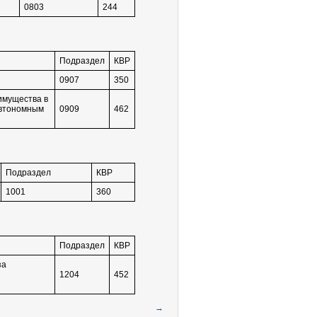
0803
244
Подраздел
КВР
0907
350
имущества в
автономным
0909
462
Подраздел
КВР
1001
360
Подраздел
КВР
за
1204
452
→