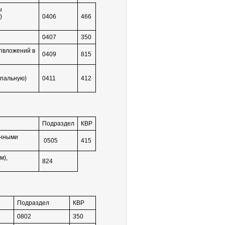
ы
)
0406
466
0407
350
пвложений в
0409
815
ипальную)
0411
412
Подраздел
КВР
онными
0505
415
м),
824
Подраздел
КВР
0802
350