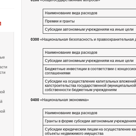
0100
«Общегосударственные вопросы»
Наименование вида расходов
Премии и гранты
Л
Субсидии автономным учреждениям на иные цели
0300
«Национальная безопасность и правоохранительная 
Наименование вида расходов
вые
Субсидии автономным учреждениям на иные цели
асти
Бюджетные инвестиции в соответствии с концесси
сти
соглашениями
Субсидии на осуществление капитальных вложений
капстроительства государственной (муниципальной
собственности бюджетным учреждениям
кой
0400
«Национальная экономика»
ой
кой
Наименование вида расходов
Гранты в форме субсидии автономным учреждения
Субсидии юридическим лицам на осуществление ка
объекты недвижимого имущества