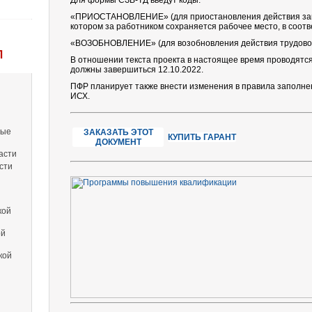
Для формы СЗВ-ТД введут коды:
«ПРИОСТАНОВЛЕНИЕ» (для приостановления действия закл
котором за работником сохраняется рабочее место, в соотве
«ВОЗОБНОВЛЕНИЕ» (для возобновления действия трудовог
Л
В отношении текста проекта в настоящее время проводятс
должны завершиться 12.10.2022.
ПФР планирует также внести изменения в правила заполн
ИСХ.
вые
ЗАКАЗАТЬ ЭТОТ
КУПИТЬ ГАРАНТ
ДОКУМЕНТ
асти
сти
кой
ой
кой