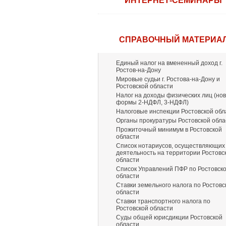
ИНТЕРНЕТ-СЕМИНАРЫ
СПРАВОЧНЫЙ МАТЕРИА
Единый налог на вмененный доход г.
Ростов-на-Дону
Мировые судьи г. Ростова-на-Дону и
Ростовской области
Налог на доходы физических лиц (но
формы 2-НДФЛ, 3-НДФЛ)
Налоговые инспекции Ростовской обл
Органы прокуратуры Ростовской обла
Прожиточный минимум в Ростовской
области
Список нотариусов, осуществляющих
деятельность на территории Ростовс
области
Список Управлений ПФР по Ростовск
области
Ставки земельного налога по Ростовс
области
Ставки транспортного налога по
Ростовской области
Суды общей юрисдикции Ростовской
области