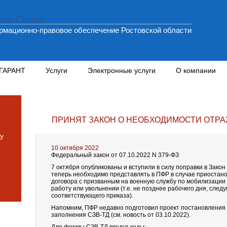
мационно-правовое обеспечение Ростовской области
 ГАРАНТ
Услуги
Электронные услуги
О компании
ПРИНЯТ ЗАКОН О НЕОБХОДИМОСТИ ОТРА
у
10 октября 2022
Федеральный закон от 07.10.2022 N 379-ФЗ
7 октября опубликованы и вступили в силу поправки в Зако
теперь необходимо представлять в ПФР в случае приостан
договора с призванным на военную службу по мобилизации в
работу или увольнении (т.е. не позднее рабочего дня, сле
соответствующего приказа).
Напомним, ПФР недавно подготовил проект постановления 
заполнения СЗВ-ТД (см. новость от 03.10.2022).