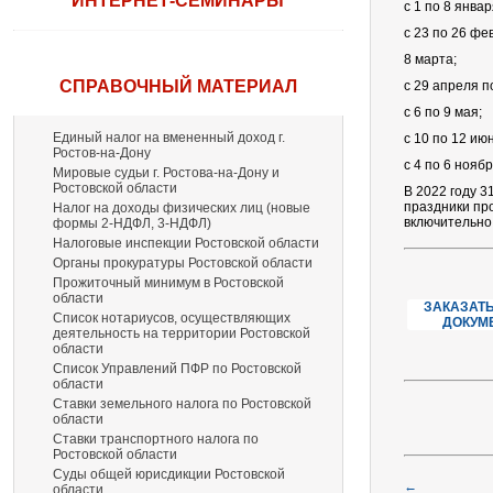
ИНТЕРНЕТ-СЕМИНАРЫ
с 1 по 8 январ
с 23 по 26 фе
8 марта;
СПРАВОЧНЫЙ МАТЕРИАЛ
с 29 апреля п
с 6 по 9 мая;
Единый налог на вмененный доход г.
с 10 по 12 ию
Ростов-на-Дону
с 4 по 6 ноябр
Мировые судьи г. Ростова-на-Дону и
Ростовской области
В 2022 году 3
праздники про
Налог на доходы физических лиц (новые
включительно
формы 2-НДФЛ, 3-НДФЛ)
Налоговые инспекции Ростовской области
Органы прокуратуры Ростовской области
Прожиточный минимум в Ростовской
области
ЗАКАЗАТЬ
Список нотариусов, осуществляющих
ДОКУМ
деятельность на территории Ростовской
области
Список Управлений ПФР по Ростовской
области
Ставки земельного налога по Ростовской
области
Ставки транспортного налога по
Ростовской области
Суды общей юрисдикции Ростовской
←
области