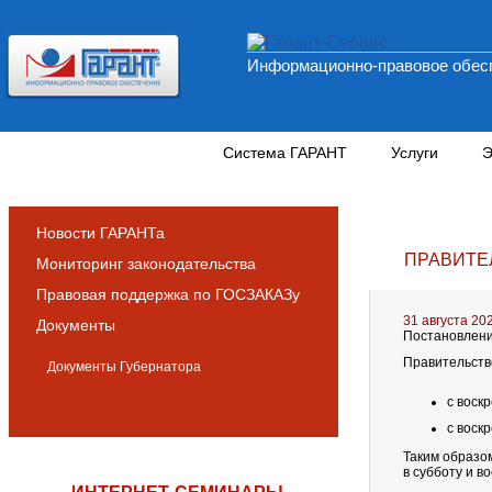
Информационно-правовое обесп
Новости и аналитика
Система ГАРАНТ
Услуги
Э
Новости ГАРАНТа
ПРАВИТЕ
Мониторинг законодательства
Правовая поддержка по ГОСЗАКАЗу
31 августа 20
Документы
Постановлени
Правительств
Документы Губернатора
с воск
с воск
Таким образо
в субботу и в