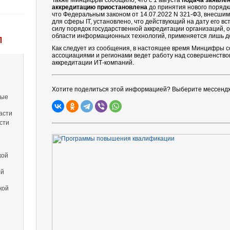
Также Минцифры сообщило, что с 1 августа
подача заявлен
аккредитацию
приостановлена
до принятия нового порядка
что Федеральным законом от 14.07.2022 N 321-ФЗ, внесшим
для сферы IT, установлено, что действующий на дату его вс
силу порядок государственной аккредитации организаций,
области информационных технологий, применяется лишь до 
Л
Как следует из сообщения, в настоящее время Минцифры 
ассоциациями и регионами ведет работу над совершенство
аккредитации ИТ-компаний.
Хотите поделиться этой информацией? Выберите мессенд
вые
асти
сти
кой
ой
кой