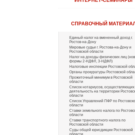
ИНТЕРНЕТ-СЕМИНАРЫ
СПРАВОЧНЫЙ МАТЕРИА
Единый налог на вмененный доход г.
Ростов-на-Дону
Мировые судьи г. Ростова-на-Дону и
Ростовской области
Налог на доходы физических лиц (но
формы 2-НДФЛ, 3-НДФЛ)
Налоговые инспекции Ростовской обл
Органы прокуратуры Ростовской обла
Прожиточный минимум в Ростовской
области
Список нотариусов, осуществляющих
деятельность на территории Ростовс
области
Список Управлений ПФР по Ростовск
области
Ставки земельного налога по Ростовс
области
Ставки транспортного налога по
Ростовской области
Суды общей юрисдикции Ростовской
области