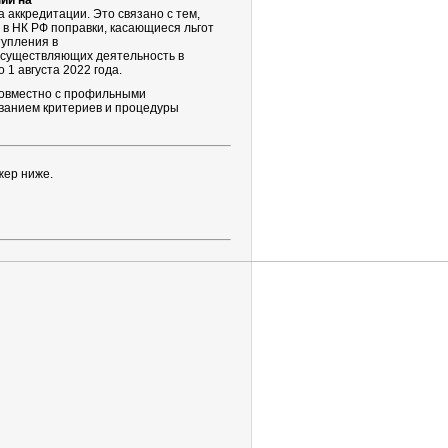
ий на
 аккредитации. Это связано с тем,
 в НК РФ поправки, касающиеся льгот
тупления в
 осуществляющих деятельность в
1 августа 2022 года.
совместно с профильными
ванием критериев и процедуры
жер ниже.