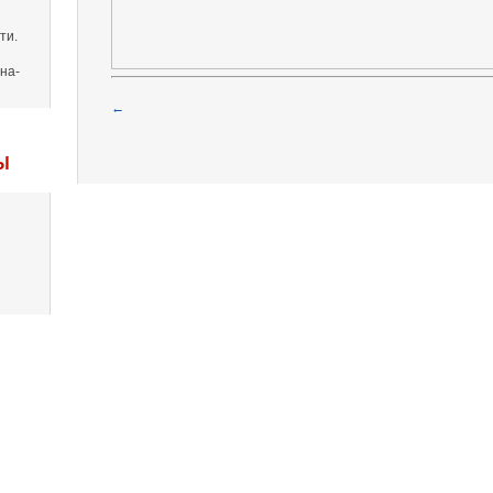
ти.
на-
←
Ы