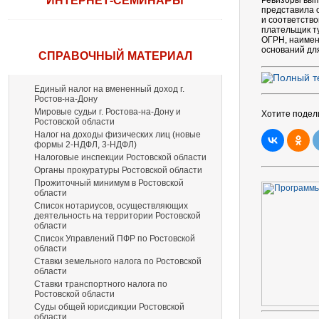
ИНТЕРНЕТ-СЕМИНАРЫ
Ревизоры вып
представила 
и соответств
плательщик т
ОГРН, наимен
оснований дл
СПРАВОЧНЫЙ МАТЕРИАЛ
Единый налог на вмененный доход г.
Ростов-на-Дону
Мировые судьи г. Ростова-на-Дону и
Хотите подел
Ростовской области
Налог на доходы физических лиц (новые
формы 2-НДФЛ, 3-НДФЛ)
Налоговые инспекции Ростовской области
Органы прокуратуры Ростовской области
Прожиточный минимум в Ростовской
области
Список нотариусов, осуществляющих
деятельность на территории Ростовской
области
Список Управлений ПФР по Ростовской
области
Ставки земельного налога по Ростовской
области
Ставки транспортного налога по
Ростовской области
Суды общей юрисдикции Ростовской
области