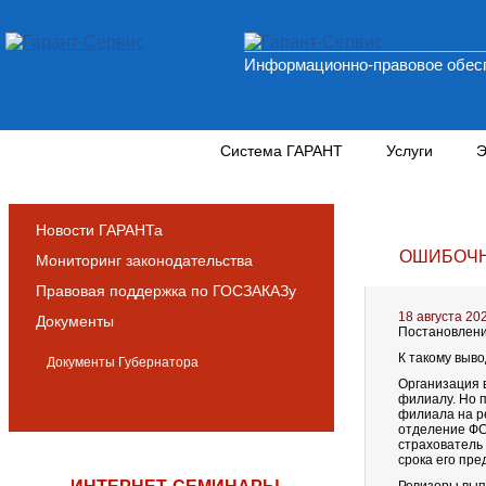
Информационно-правовое обесп
Новости и аналитика
Система ГАРАНТ
Услуги
Э
Новости ГАРАНТа
ОШИБОЧН
Мониторинг законодательства
Правовая поддержка по ГОСЗАКАЗу
18 августа 20
Документы
Постановлени
К такому выв
Документы Губернатора
Организация 
филиалу. Но 
филиала на р
отделение ФСС
страхователь
срока его пре