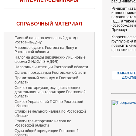
ИНТЕРНЕТ-СЕМИНАРЫ
расцениваться
Реквизит «ста
исключением 
налогоплател
НДС, а также
СПРАВОЧНЫЙ МАТЕРИАЛ
(освобождаем
Приказу).
Корректное з
Единый налог на вмененный доход г.
группу риска
Ростов-на-Дону
повысить кач
Мировые судьи г. Ростова-на-Дону и
проверки по н
Ростовской области
Налог на доходы физических лиц (новые
формы 2-НДФЛ, 3-НДФЛ)
Налоговые инспекции Ростовской области
Органы прокуратуры Ростовской области
ЗАКАЗАТЬ
ДОКУМ
Прожиточный минимум в Ростовской
области
Список нотариусов, осуществляющих
деятельность на территории Ростовской
области
Список Управлений ПФР по Ростовской
области
Ставки земельного налога по Ростовской
области
Ставки транспортного налога по
Ростовской области
Суды общей юрисдикции Ростовской
области