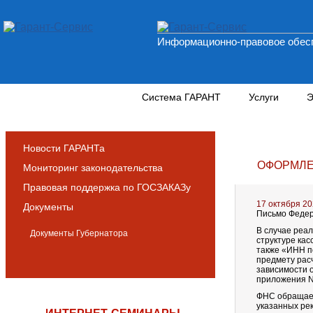
Информационно-правовое обесп
Новости и аналитика
Система ГАРАНТ
Услуги
Э
Новости ГАРАНТа
ОФОРМЛЕ
Мониторинг законодательства
Правовая поддержка по ГОСЗАКАЗу
17 октября 2
Документы
Письмо Федера
В случае реал
Документы Губернатора
структуре кас
также «ИНН п
предмету расч
зависимости о
приложения N 
ФНС обращает 
указанных ре