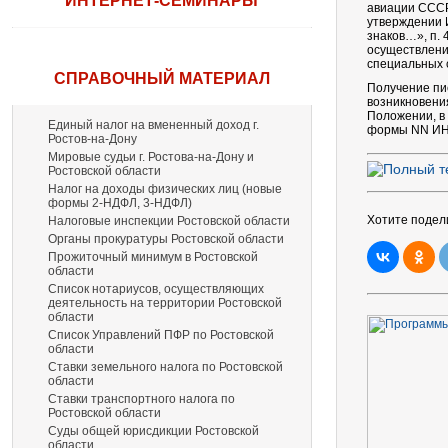
ИНТЕРНЕТ-СЕМИНАРЫ
авиации СССР 
утверждении И
знаков…», п.
осуществлени
специальных с
СПРАВОЧНЫЙ МАТЕРИАЛ
Получение пи
возникновени
Положении, в
Единый налог на вмененный доход г.
формы NN ИНВ
Ростов-на-Дону
Мировые судьи г. Ростова-на-Дону и
Ростовской области
Налог на доходы физических лиц (новые
формы 2-НДФЛ, 3-НДФЛ)
Хотите подел
Налоговые инспекции Ростовской области
Органы прокуратуры Ростовской области
Прожиточный минимум в Ростовской
области
Список нотариусов, осуществляющих
деятельность на территории Ростовской
области
Список Управлений ПФР по Ростовской
области
Ставки земельного налога по Ростовской
области
Ставки транспортного налога по
Ростовской области
Суды общей юрисдикции Ростовской
области