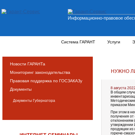
Информационно-правовое обесп
Новости и аналитика
Система ГАРАНТ
Услуги
Э
Новости ГАРАНТа
НУЖНО Л
Мониторинг законодательства
Правовая поддержка по ГОСЗАКАЗу
8 августа 202
Документы
В общем случ
инвентаризац
Документы Губернатора
Методические
приказом Минф
При этом в н
получения от
отклонениям (
утверждении 
продукции из 
горюче-смазо