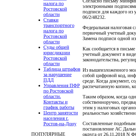
Согласно письму Минфина
налога по
электронными подписями 
Ростовской
подписи для каждого из 
области
06/2/48232.
Ставки
транспортного
Федеральная налоговая сл
налога по
первичный учетный докум
Ростовской
Замена подписи одной из 
области
Суды общей
Как сообщается в письме
юрисдикции
учетный документ в виде
Ростовской
законодательства, регул
области
Таблица штрафов
Из вышеизложенного можн
за нарушение
собой цифровой код, инф
ПДД
среде. Когда документ, 
Управления ПФР
распечатанную копию, ко
по Ростовской
области.
Таким образом, когда од
Контакты и
собственноручно, предвар
график работы
этим у налоговых органо
Центр занятости
реальностью хозяйственн
населения г.
Составленные подобным о
Ростов-на-Дону
постановление АС Дальне
ПОПУЛЯРНЫЕ
округа от 26.11.2018 N 