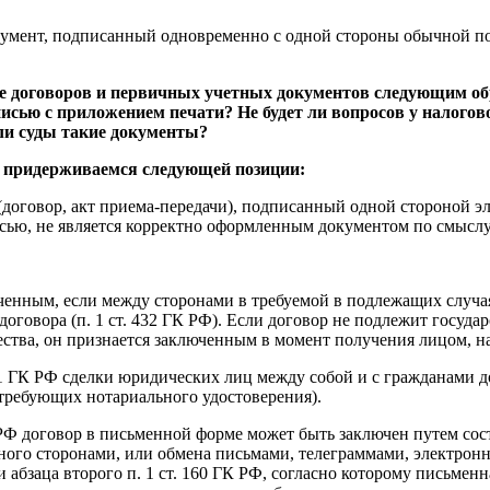
кумент, подписанный одновременно с одной стороны обычной 
е договоров и первичных учетных документов следующим обр
сью с приложением печати? Не будет ли вопросов у налогов
и суды такие документы?
 придерживаемся следующей позиции:
договор, акт приема-передачи), подписанный одной стороной э
ью, не является корректно оформленным документом по смыслу 
ченным, если между сторонами в требуемой в подлежащих случа
говора (п. 1 ст. 432 ГК РФ). Если договор не подлежит госуда
ества, он признается заключенным в момент получения лицом, на
 161 ГК РФ сделки юридических лиц между собой и с гражданами
 требующих нотариального удостоверения).
К РФ договор в письменной форме может быть заключен путем сос
нного сторонами, или обмена письмами, телеграммами, электр
 абзаца второго п. 1 ст. 160 ГК РФ, согласно которому письмен