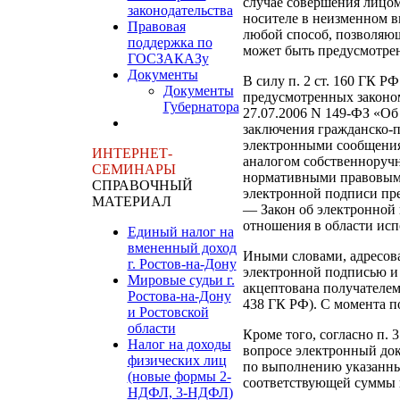
случае совершения лицом
законодательства
носителе в неизменном в
Правовая
любой способ, позволяю
поддержка по
может быть предусмотрен
ГОСЗАКАЗу
Документы
В силу п. 2 ст. 160 ГК Р
Документы
предусмотренных законом
Губернатора
27.07.2006 N 149-ФЗ «Об
заключения гражданско-
электронными сообщения
ИНТЕРНЕТ-
аналогом собственноручн
СЕМИНАРЫ
нормативными правовыми
СПРАВОЧНЫЙ
электронной подписи пред
МАТЕРИАЛ
— Закон об электронной п
отношения в области исп
Единый налог на
вмененный доход
Иными словами, адресов
г. Ростов-на-Дону
электронной подписью и 
Мировые судьи г.
акцептована получателем,
Ростова-на-Дону
438 ГК РФ). С момента п
и Ростовской
области
Кроме того, согласно п. 
Налог на доходы
вопросе электронный док
физических лиц
по выполнению указанных
(новые формы 2-
соответствующей суммы и 
НДФЛ, 3-НДФЛ)