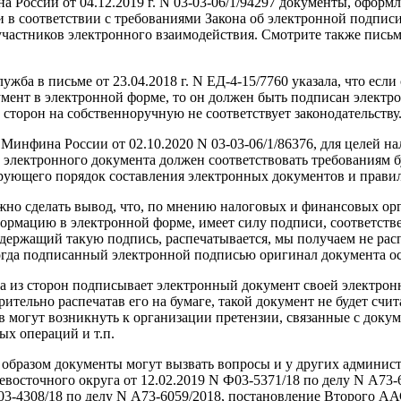
 России от 04.12.2019 г. N 03-03-06/1/94297 документы, оформ
в соответствии с требованиями Закона об электронной подписи
участников электронного взаимодействия. Смотрите также письм
ужба в письме от 23.04.2018 г. N ЕД-4-15/7760 указала, что есл
ент в электронной форме, то он должен быть подписан электро
сторон на собственноручную не соответствует законодательству
 Минфина России от 02.10.2020 N 03-03-06/1/86376, для целей н
 электронного документа должен соответствовать требованиям бу
ирующего порядок составления электронных документов и прави
о сделать вывод, что, по мнению налоговых и финансовых орг
ормацию в электронной форме, имеет силу подписи, соответст
содержащий такую подпись, распечатывается, мы получаем не рас
гда подписанный электронной подписью оригинал документа ост
на из сторон подписывает электронный документ своей электрон
ительно распечатав его на бумаге, такой документ не будет счи
в могут возникнуть к организации претензии, связанные с док
ых операций и т.п.
бразом документы могут вызвать вопросы и у других администр
восточного округа от 12.02.2019 N Ф03-5371/18 по делу N А73
Ф03-4308/18 по делу N А73-6059/2018, постановление Второго АА