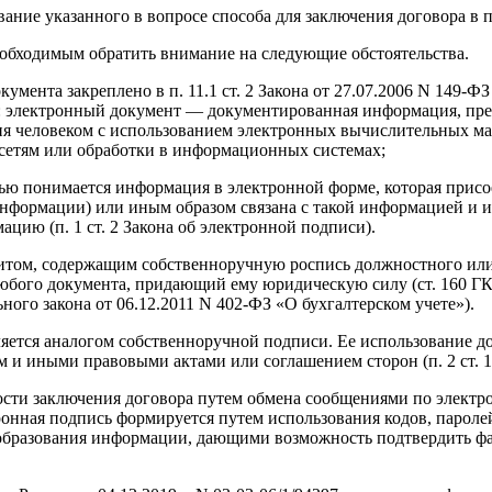
вание указанного в вопросе способа для заключения договора в
еобходимым обратить внимание на следующие обстоятельства.
кумента закреплено в п. 11.1 ст. 2 Закона от 27.07.2006 N 14
 электронный документ — документированная информация, предс
я человеком с использованием электронных вычислительных ма
етям или обработки в информационных системах;
ью понимается информация в электронной форме, которая присо
формации) или иным образом связана с такой информацией и ис
ию (п. 1 ст. 2 Закона об электронной подписи).
итом, содержащим собственноручную роспись должностного или ф
бого документа, придающий ему юридическую силу (ст. 160 ГК РФ,
ального закона от 06.12.2011 N 402-ФЗ «О бухгалтерском учете»).
яется аналогом собственноручной подписи. Ее использование доп
 и иными правовыми актами или соглашением сторон (п. 2 ст. 1
ти заключения договора путем обмена сообщениями по электронно
ронная подпись формируется путем использования кодов, паролей
образования информации, дающими возможность подтвердить ф