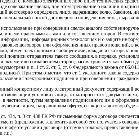
 сделки с помощью электронных либо иных технических средст
иде содержание сделки, при этом требование о наличии подпис
щий достоверно определить лицо, выразившее волю. Законом, и
 специальный способ достоверного определения лица, выразив
Ф использование при совершении сделок аналога собственноручно
, иными правовыми актами или соглашением сторон. В соответств
 информации, информационных технологиях и о защите информа
правовых договоров или оформления иных правоотношений, в к
ми, обмен электронными сообщениями, каждое из которых под
ой подписи отправителя такого сообщения, в порядке, установ
 актами или соглашением сторон, рассматривается как обмен д
усмотрена и п. 1 ст. 2, ст. 5, ст. 6 Федерального закона от 06.
одписи). При этом отметим, что ст. 1 указанного закона содержи
ользования электронных подписей и при совершении гражданск
анный конкретному лицу электронный документ, содержащий вс
позволяющий установить лицо, от которого этот документ исход
 в частности, путем направления подписанного им и оформленног
олучения лицом, направившим оферту, ее акцепта договор будет
3 ст. 434, п. 3 ст. 438 ГК РФ письменная форма договора считаетс
умент (предложение заключить договор) его получатель соверши
 в оферте условий договора (отгрузка товаров, предоставление 
т.п.).