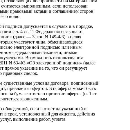
в, позволяющих воспроизвести на материальном
и считается выполненным, если использован
ными правовыми актами и соглашением сторон
шего волю.
й подписи допускается в случаях и в порядке,
ии с ч. 4 ст. 11 Федерального закона от
ции» (далее — Закон N 149-ФЗ) в целях
оторых участвуют лица, обменивающиеся
писано электронной подписью или иным
ленном федеральными законами, иными
окументами. Возможность использования
04.2011 N 63-ФЗ «Об электронной подписи» (далее
т прямое указание на то, что он регулирует
о-правовых сделок.
е существенные условия договора, подписанный
ит, признается офертой. Эта оферта может быть
о на бумаге ответа о принятии оферты (п. 1 ст.
 считаться заключенным.
я соблюденной, если в ответ на указанный в
т в срок, установленный для акцепта, действия
услуг, выполнение работ, уплата