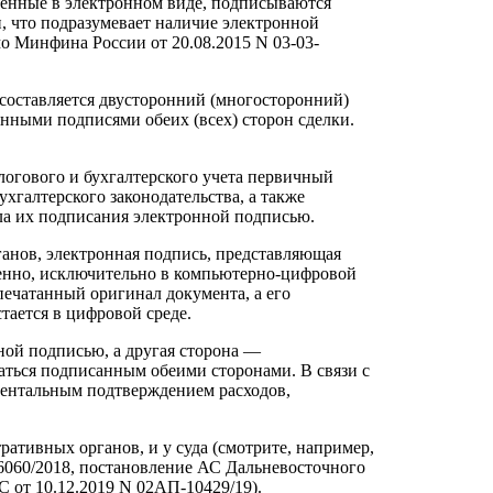
ленные в электронном виде, подписываются
, что подразумевает наличие электронной
о Минфина России от 20.08.2015 N 03-03-
и составляется двусторонний (многосторонний)
нными подписями обеих (всех) сторон сделки.
.
алогового и бухгалтерского учета первичный
хгалтерского законодательства, а также
ла их подписания электронной подписью.
анов, электронная подпись, представляющая
венно, исключительно в компьютерно-цифровой
печатанный оригинал документа, а его
ается в цифровой среде.
ной подписью, а другая сторона —
таться подписанным обеими сторонами. В связи с
ументальным подтверждением расходов,
ативных органов, и у суда (смотрите, например,
-6060/2018, постановление АС Дальневосточного
С от 10.12.2019 N 02АП-10429/19).