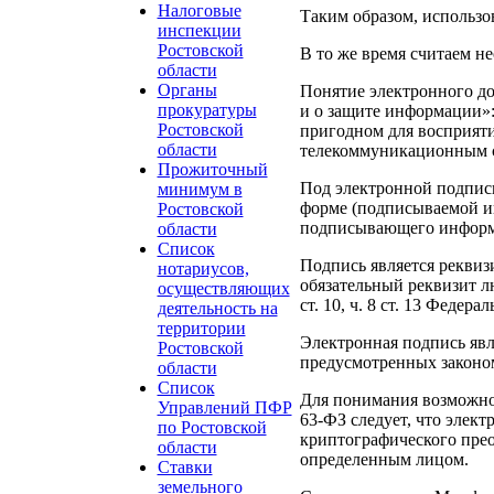
Налоговые
Таким образом, использо
инспекции
Ростовской
В то же время считаем н
области
Органы
Понятие электронного до
прокуратуры
и о защите информации»:
Ростовской
пригодном для восприяти
области
телекоммуникационным с
Прожиточный
Под электронной подпис
минимум в
форме (подписываемой ин
Ростовской
подписывающего информац
области
Список
Подпись является реквиз
нотариусов,
обязательный реквизит лю
осуществляющих
ст. 10, ч. 8 ст. 13 Федер
деятельность на
территории
Электронная подпись явл
Ростовской
предусмотренных законом
области
Список
Для понимания возможнос
Управлений ПФР
63-ФЗ следует, что элект
по Ростовской
криптографического пре
области
определенным лицом.
Ставки
земельного