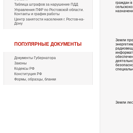
граждан в
Таблица штрафов за нарушение ПДД
сельскохо
Управления ПФР по Ростовской области.
назначен
Контакты и график работы
Центр занятости населения г. Ростов-на-
Дону
Земли пр
ПОПУЛЯРНЫЕ ДОКУМЕНТЫ
энергетики
радиовеща
информати
обеспечен
Документы Губернатора
деятельно
Законы
безопасно
Кодексы РФ
специальн
Конституция РФ
Формы, образцы, бланки
Земли ле