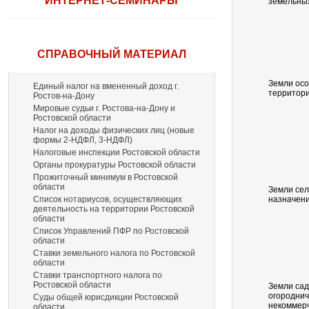
ИНТЕРНЕТ-СЕМИНАРЫ
земельных
СПРАВОЧНЫЙ МАТЕРИАЛ
Земли ос
Единый налог на вмененный доход г.
территори
Ростов-на-Дону
Мировые судьи г. Ростова-на-Дону и
Ростовской области
Налог на доходы физических лиц (новые
формы 2-НДФЛ, 3-НДФЛ)
Налоговые инспекции Ростовской области
Органы прокуратуры Ростовской области
Прожиточный минимум в Ростовской
области
Земли сел
Список нотариусов, осуществляющих
назначен
деятельность на территории Ростовской
области
Список Управлений ПФР по Ростовской
области
Ставки земельного налога по Ростовской
области
Ставки транспортного налога по
Ростовской области
Земли сад
огороднич
Суды общей юрисдикции Ростовской
некоммер
области