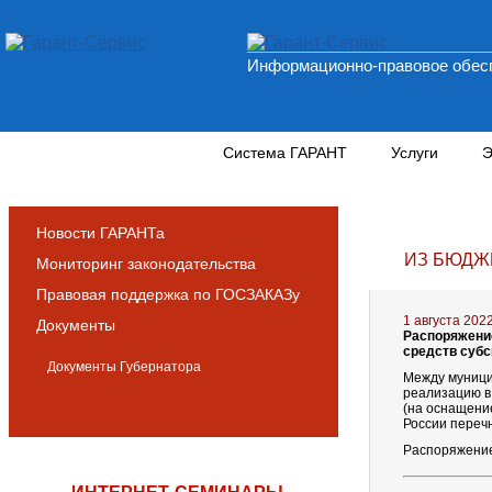
Информационно-правовое обесп
Новости и аналитика
Система ГАРАНТ
Услуги
Э
Новости ГАРАНТа
ИЗ БЮДЖ
Мониторинг законодательства
Правовая поддержка по ГОСЗАКАЗу
1 августа 202
Документы
Распоряжение
средств суб
Документы Губернатора
Между муници
реализацию в
(на оснащени
России перечн
Распоряжение 