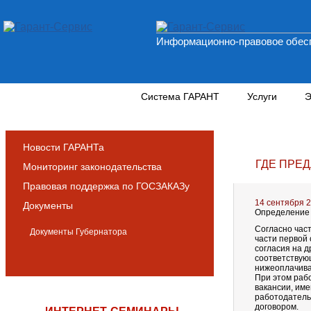
Информационно-правовое обесп
Новости и аналитика
Система ГАРАНТ
Услуги
Э
Новости ГАРАНТа
ГДЕ ПРЕ
Мониторинг законодательства
Правовая поддержка по ГОСЗАКАЗу
14 сентября 
Документы
Определение 
Согласно част
Документы Губернатора
части первой 
согласия на д
соответствую
нижеоплачива
При этом раб
вакансии, име
работодатель
договором.