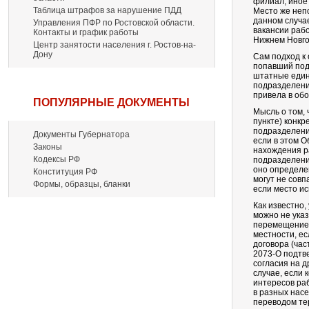
филиал, иное
Таблица штрафов за нарушение ПДД
Место же неп
данном случа
Управления ПФР по Ростовской области.
вакансии рабо
Контакты и график работы
Нижнем Новго
Центр занятости населения г. Ростов-на-
Дону
Сам подход к 
попавший под
штатные един
подразделение
привела в об
ПОПУЛЯРНЫЕ ДОКУМЕНТЫ
Мысль о том,
пункте) конкр
подразделени
Документы Губернатора
если в этом 
Законы
нахождения р
Кодексы РФ
подразделени
оно определен
Конституция РФ
могут не совп
Формы, образцы, бланки
если место и
Как известно,
можно не указ
перемещение е
местности, е
договора (час
2073-О подтв
согласия на д
случае, если 
интересов раб
в разных нас
переводом тер