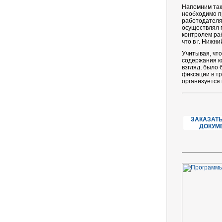
Напомним такж
необходимо пр
работодателя 
осуществлял п
контролем раб
что в г. Нижн
Учитывая, чт
содержания ко
взгляд, было
фиксации в тр
организуется
ЗАКАЗАТЬ
ДОКУМ