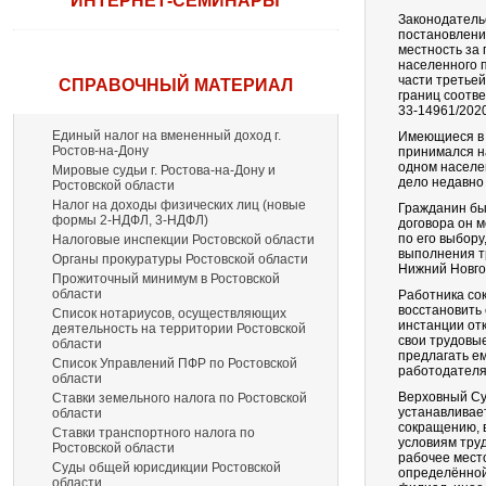
ИНТЕРНЕТ-СЕМИНАРЫ
Законодательс
постановлени
местность за
населенного п
части третье
СПРАВОЧНЫЙ МАТЕРИАЛ
границ соотве
33-14961/2020
Единый налог на вмененный доход г.
Имеющиеся в 
Ростов-на-Дону
принимался на
одном населе
Мировые судьи г. Ростова-на-Дону и
дело недавно
Ростовской области
Налог на доходы физических лиц (новые
Гражданин был
формы 2-НДФЛ, 3-НДФЛ)
договора он м
по его выбор
Налоговые инспекции Ростовской области
выполнения тр
Органы прокуратуры Ростовской области
Нижний Новго
Прожиточный минимум в Ростовской
области
Работника сок
восстановить 
Список нотариусов, осуществляющих
инстанции отк
деятельность на территории Ростовской
свои трудовые
области
предлагать е
Список Управлений ПФР по Ростовской
работодателя
области
Верховный Су
Ставки земельного налога по Ростовской
устанавливае
области
сокращению, 
Ставки транспортного налога по
условиям тру
Ростовской области
рабочее место
Суды общей юрисдикции Ростовской
определённой
области