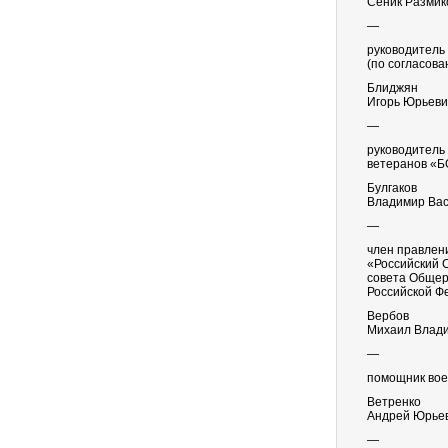
Сеник Размик
—
руководитель
(по согласова
Блиджян
Игорь Юрьеви
—
руководитель
ветеранов «Б
Булгаков
Владимир Вас
—
член правлен
«Российский 
совета Общер
Российской Ф
Вербов
Михаил Влад
—
помощник воен
Ветренко
Андрей Юрье
—