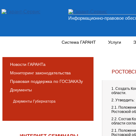
Информационно-правовое обесп
Новости и аналитика
Система ГАРАНТ
Услуги
Э
Новости ГАРАНТа
РОСТОВС
Мониторинг законодательства
Правовая поддержка по ГОСЗАКАЗу
1. Создать К
Документы
области.
2. Утвердить:
Документы Губернатора
2.1. Положен
Ростовской о
2.2. Состав 
области согл
2.1. Положен
Ростовской о