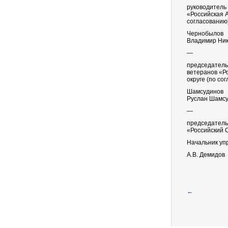
руководитель
«Российская А
согласованию
Чернобылов
Владимир Ни
—
председатель
ветеранов «Р
округе (по со
Шамсудинов
Руслан Шамс
—
председатель
«Российский 
Начальник уп
А.В. Демидов
←