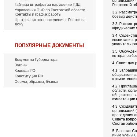
организаций 
Таблица штрафов за нарушение ПДД
Ростовской о
Управления ПФР по Ростовской области.
3.2. Рассмот
Контакты и график работы
боевых дейст
Центр занятости населения г. Ростов-на-
3.3. Рассмот
Дону
юридических 
3.4. Содейств
воспитания гр
уважительног
ПОПУЛЯРНЫЕ ДОКУМЕНТЫ
3.5. Обсужде
ветеранов бо
Документы Губернатора
4. Совет для 
Законы
4.1. Запрашив
Кодексы РФ
общественных
Конституция РФ
к компетенци
Формы, образцы, бланки
4.2. Приглаш
области, орг
общественных
компетенции 
4.3. Создава
организаций (
проведения а
Совета вопро
Состав рабоч
5. В состав С
иные члены С