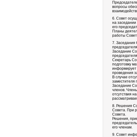
Председателе
вопросы обес
взаимодейств
6. Совет осу
на заседании
его председа
Планы деятел
работы Совет
7. Заседания 
председателя
Заседание Со
председателя
Секретарь Со
подготовку м
информирует 
проведения з
В случае отсу
заместителя 
Заседание Со
членов. Члены
отсутствия н
рассматривае
8. Решения С
Совета. При 
Совета.
Решения, при
председатель
его членам.
9. Совет инф