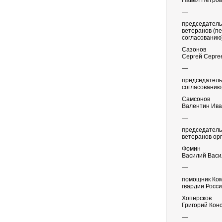
Павел Петров
—
председатель
ветеранов (п
согласованию
Сазонов
Сергей Серге
—
председатель
согласованию
Самсонов
Валентин Ива
—
председатель
ветеранов орг
Фомин
Василий Васи
—
помощник Ком
гвардии Росс
Хоперсков
Григорий Кон
—