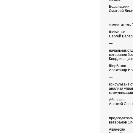
Водолацкий
Дмитрий Викт
—
заместитель 
Шевченко
Сергей Валер
—
начальник от
ветеранов бое
Координацион
Щербаков
Александр Ив
—
консультант 
анализа упра
коммуникаций
Абельцев
Алексей Серг
—
председатель
ветеранов Сп
Аванесян