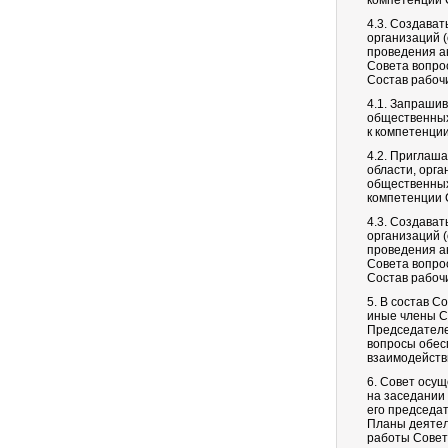
компетенции 
4.3. Создава
организаций (
проведения а
Совета вопро
Состав рабоч
4.1. Запрашив
общественных
к компетенци
4.2. Приглаш
области, орг
общественных
компетенции 
4.3. Создава
организаций (
проведения а
Совета вопро
Состав рабоч
5. В состав С
иные члены С
Председателе
вопросы обес
взаимодейств
6. Совет осу
на заседании
его председа
Планы деятел
работы Совет