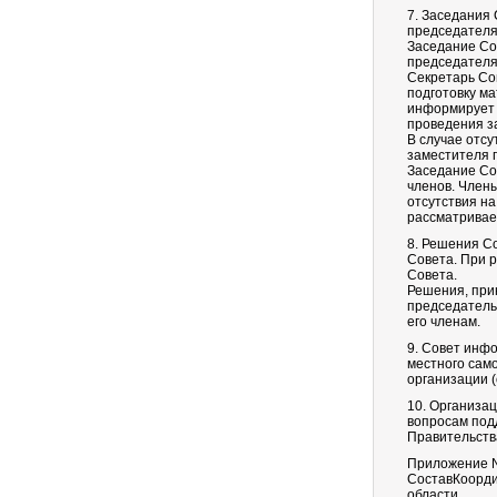
7. Заседания 
председателя
Заседание Со
председателя
Секретарь Со
подготовку м
информирует 
проведения з
В случае отсу
заместителя 
Заседание Со
членов. Члены
отсутствия н
рассматривае
8. Решения С
Совета. При 
Совета.
Решения, при
председатель
его членам.
9. Совет инф
местного сам
организации 
10. Организа
вопросам под
Правительств
Приложение N
СоставКоорди
области