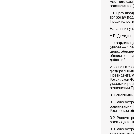
местного сам
организации 
10. Организа
вопросам под
Правительств
Начальник уп
А.В. Демидов
1. Координац
(далее — Сов
целях обеспе
общественным
действий.
2. Совет в св
федеральными
Президента Р
Российской Фе
указами и ра
решениями Пр
3. Основными
3.1. Рассмот
организаций 
Ростовской о
3.2. Рассмот
боевых дейст
3.3. Рассмот
юридических 