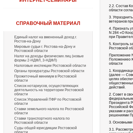
ИНТЕРНЕТ-СЕМИНАРЫ
2.2. Состав 
области согл
3. Упразднит
ветеранов пр
СПРАВОЧНЫЙ МАТЕРИАЛ
4. Признать у
N 284 «О Коо
при Правител
Единый налог на вмененный доход г.
Ростов-на-Дону
5. Контроль 
Мировые судьи г. Ростова-на-Дону и
Ростовской об
Ростовской области
Приложение N
Налог на доходы физических лиц (новые
Положениео К
формы 2-НДФЛ, 3-НДФЛ)
области
Налоговые инспекции Ростовской области
1. Координац
Органы прокуратуры Ростовской области
(далее — Сов
Прожиточный минимум в Ростовской
целях обеспе
области
общественным
Список нотариусов, осуществляющих
действий.
деятельность на территории Ростовской
области
2. Совет в св
федеральными
Список Управлений ПФР по Ростовской
Президента Р
области
Российской Фе
Ставки земельного налога по Ростовской
указами и ра
области
решениями Пр
Ставки транспортного налога по
3. Основными
Ростовской области
Суды общей юрисдикции Ростовской
3.1. Рассмот
области