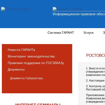
Информационно-правовое обесп
Новости и аналитика
Система ГАРАНТ
Услуги
Э
Новости ГАРАНТа
РОСТОВС
Мониторинг законодательства
Правовая поддержка по ГОСЗАКАЗу
1. Внести в п
Документы
утверждении 
изменения со
Документы Губернатора
2. Настоящее 
3. Контроль 
Ростовской об
Приложениек 
Изменения,вн
утверждении 