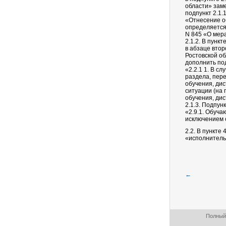
области» зам
подпункт 2.1
«Отнесение о
определяется 
N 845 «О мер
2.1.2. В пункте
в абзаце вто
Ростовской о
дополнить по
«2.2.1 1. В с
раздела, пер
обучения, ди
ситуации (на
обучения, ди
2.1.3. Подпунк
«2.9.1. Обуча
исключением с
2.2. В пункте
«исполнитель
←
Полный 