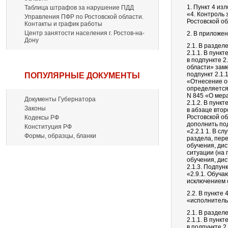
1. Пункт 4 из
Таблица штрафов за нарушение ПДД
«4. Контроль
Управления ПФР по Ростовской области.
Ростовской об
Контакты и график работы
Центр занятости населения г. Ростов-на-
2. В приложен
Дону
2.1. В разделе
2.1.1. В пункте
в подпункте 2
области» зам
подпункт 2.1
ПОПУЛЯРНЫЕ ДОКУМЕНТЫ
«Отнесение о
определяется 
N 845 «О мер
Документы Губернатора
2.1.2. В пункте
Законы
в абзаце вто
Ростовской о
Кодексы РФ
дополнить по
Конституция РФ
«2.2.1 1. В с
Формы, образцы, бланки
раздела, пер
обучения, ди
ситуации (на
обучения, ди
2.1.3. Подпунк
«2.9.1. Обуча
исключением с
2.2. В пункте
«исполнитель
2.1. В разделе
2.1.1. В пункте
в подпункте 2