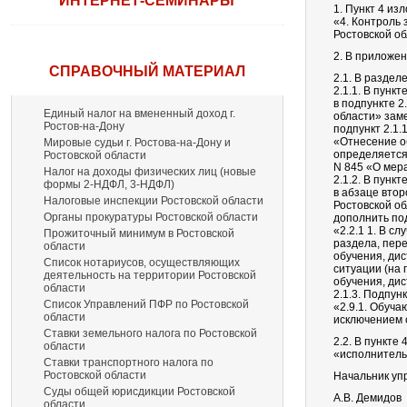
ИНТЕРНЕТ-СЕМИНАРЫ
1. Пункт 4 из
«4. Контроль
Ростовской об
2. В приложен
СПРАВОЧНЫЙ МАТЕРИАЛ
2.1. В разделе
2.1.1. В пункте
в подпункте 2
Единый налог на вмененный доход г.
области» зам
Ростов-на-Дону
подпункт 2.1
«Отнесение о
Мировые судьи г. Ростова-на-Дону и
определяется 
Ростовской области
N 845 «О мер
Налог на доходы физических лиц (новые
2.1.2. В пункте
формы 2-НДФЛ, 3-НДФЛ)
в абзаце вто
Налоговые инспекции Ростовской области
Ростовской о
Органы прокуратуры Ростовской области
дополнить по
«2.2.1 1. В с
Прожиточный минимум в Ростовской
раздела, пер
области
обучения, ди
Список нотариусов, осуществляющих
ситуации (на
деятельность на территории Ростовской
обучения, ди
области
2.1.3. Подпунк
Список Управлений ПФР по Ростовской
«2.9.1. Обуча
области
исключением с
Ставки земельного налога по Ростовской
2.2. В пункте
области
«исполнитель
Ставки транспортного налога по
Ростовской области
Начальник уп
Суды общей юрисдикции Ростовской
А.В. Демидов
области