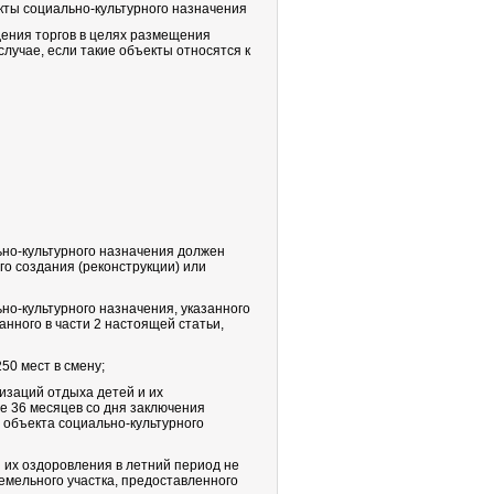
кты социально-культурного назначения
дения торгов в целях размещения
случае, если такие объекты относятся к
но-культурного назначения должен
о создания (реконструкции) или
о-культурного назначения, указанного
анного в части 2 настоящей статьи,
50 мест в смену;
низаций отдыха детей и их
е 36 месяцев со дня заключения
 объекта социально-культурного
и их оздоровления в летний период не
емельного участка, предоставленного