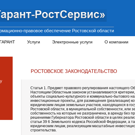
мационно-правовое обеспечение Ростовской области
 ГАРАНТ
Услуги
Электронные услуги
О компании
РОСТОВСКОЕ ЗАКОНОДАТЕЛЬСТВО
у
Статья 1. Предмет правового регулирования настоящего Об
Настоящим Областным законом устанавливаются критерии,
объекты социально-культурного и коммунально-бытового н
инвестиционные проекты, для размещения (реализации) к
юридическим лицам земельных участков, находящихся в го
Ростовской области, в муниципальной собственности, или з
собственность на которые не разграничена, в аренду без пр
решениями Губернатора Ростовской области в целях реали
статьи 39 6 Земельного кодекса Российской Федерации, а 
юридическим лицам, реализующим масштабные инвестицио
строительства.