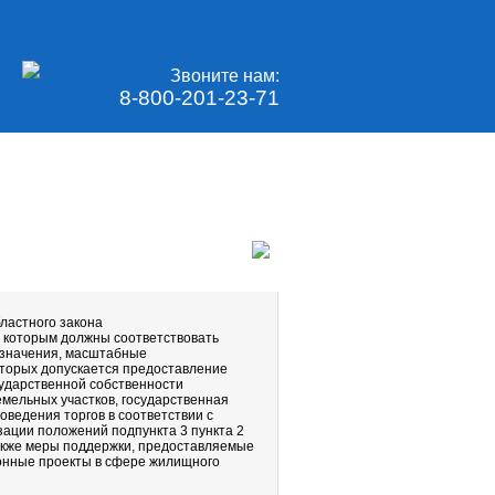
Звоните нам:
8-800-201-23-71
ластного закона
 которым должны соответствовать
азначения, масштабные
оторых допускается предоставление
сударственной собственности
емельных участков, государственная
оведения торгов в соответствии с
зации положений подпункта 3 пункта 2
также меры поддержки, предоставляемые
нные проекты в сфере жилищного