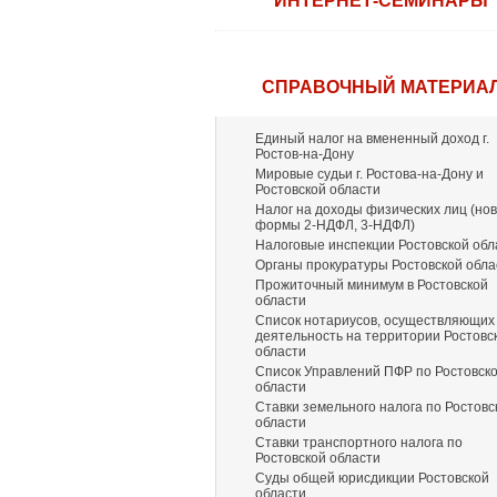
ИНТЕРНЕТ-СЕМИНАРЫ
СПРАВОЧНЫЙ МАТЕРИА
Единый налог на вмененный доход г.
Ростов-на-Дону
Мировые судьи г. Ростова-на-Дону и
Ростовской области
Налог на доходы физических лиц (но
формы 2-НДФЛ, 3-НДФЛ)
Налоговые инспекции Ростовской обл
Органы прокуратуры Ростовской обла
Прожиточный минимум в Ростовской
области
Список нотариусов, осуществляющих
деятельность на территории Ростовс
области
Список Управлений ПФР по Ростовск
области
Ставки земельного налога по Ростовс
области
Ставки транспортного налога по
Ростовской области
Суды общей юрисдикции Ростовской
области