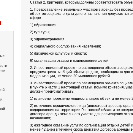
Статья 2. Критерии, которым должны соответствовать объе
1. Предоставление земельных участков в аренду без прове
объектов социально-культурного назначения допускается в 
сфере:
Л
1) образования;
2) культуры;
3) здравоохранения;
4) социального обслуживания населения;
5) физической культуры и спорта;
вые
6) организации отдыха и оздоровления детей.
асти
2. Инвестиционный проект по размещению объекта социаль
сти
предусматривать общий объем средств, необходимых для ег
модернизации, не менее 20 миллионов рублей.
3. Инвестиционный проект по размещению объекта социальн
в пункте 6 части 1 настоящей статьи, помимо критерия, указ
кой
должен предусматривать:
1) плановую проектную мощность такого объекта не менее 2
ой
2) включение юридического лица (инвестора) в реестр орга
кой
оздоровления на территории Ростовской области не поздне
договора аренды земельного участка для размещения этого
назначения;
3) ежегодное оказание услуг по организации отдыха детей 
менее 42 дней в течение срока действия договора аренды з