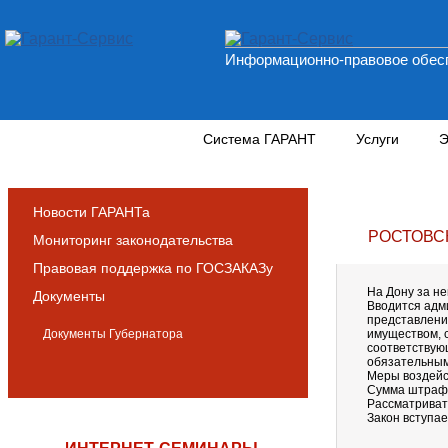
Информационно-правовое обесп
Новости и аналитика
Система ГАРАНТ
Услуги
Э
Новости ГАРАНТа
РОСТОВС
Мониторинг законодательства
Правовая поддержка по ГОСЗАКАЗу
На Дону за н
Документы
Вводится адм
представлени
Документы Губернатора
имуществом, 
соответствую
обязательным
Меры воздейс
Сумма штрафа:
Рассматриват
Закон вступае