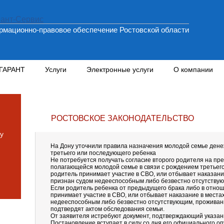
мационно-правовое обеспечение Ростовской области
 ГАРАНТ
Услуги
Электронные услуги
О компании
РОСТОВСКОЕ ЗАКОНОДАТЕЛЬСТВО
у
На Дону уточнили правила назначения молодой семье дене
третьего или последующего ребенка
Не потребуется получать согласие второго родителя на п
полагающейся молодой семье в связи с рождением третьего
родитель принимает участие в СВО, или отбывает наказани
признан судом недееспособным либо безвестно отсутству
Если родитель ребенка от предыдущего брака либо в отнош
принимает участие в СВО, или отбывает наказание в места
недееспособным либо безвестно отсутствующим, проживан
подтвердят актом обследования семьи.
От заявителя истребуют документ, подтверждающий указанн
Постановление вступает в силу со дня его официального оп