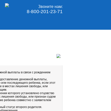
Звоните нам:
8-800-201-23-71
жной выплаты в связи с рождением
редоставление денежной выплаты,
 или последующего ребенка, если этот
е в местах лишения свободы, или
ющим.
ении которого установлено отцовство
х лишения свободы, или признан судом
ие ребенка совместно с заявителем
ый статус второго родителя.
убликования.