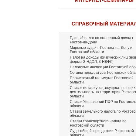
ИНТЕРНЕТ-СЕМИНАРЫ
СПРАВОЧНЫЙ МАТЕРИА
Единый налог на вмененный доход г.
Ростов-на-Дону
Мировые судьи г. Ростова-на-Дону и
Ростовской области
Налог на доходы физических лиц (но
формы 2-НДФЛ, 3-НДФЛ)
Налоговые инспекции Ростовской обл
Органы прокуратуры Ростовской обла
Прожиточный минимум в Ростовской
области
Список нотариусов, осуществляющих
деятельность на территории Ростовс
области
Список Управлений ПФР по Ростовск
области
Ставки земельного налога по Ростовс
области
Ставки транспортного налога по
Ростовской области
Суды общей юрисдикции Ростовской
области