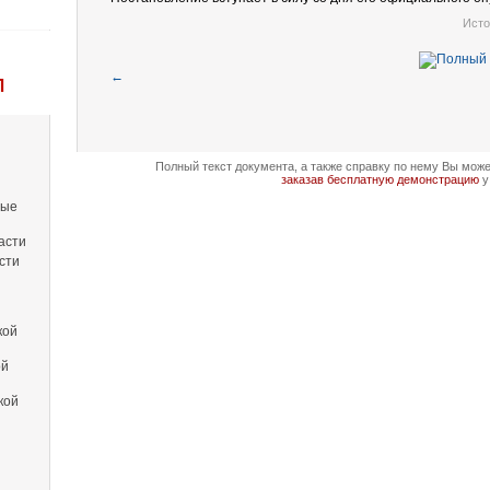
Исто
←
Л
Полный текст документа, а также справку по нему Вы мож
заказав бесплатную демонстрацию
у
вые
асти
сти
кой
ой
кой