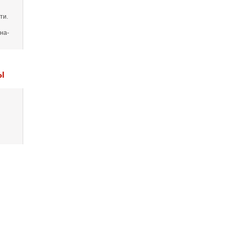
ти.
на-
Ы