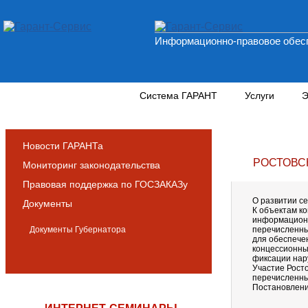
Информационно-правовое обесп
Новости и аналитика
Система ГАРАНТ
Услуги
Э
Новости ГАРАНТа
РОСТОВС
Мониторинг законодательства
Правовая поддержка по ГОСЗАКАЗу
О развитии с
Документы
К объектам к
информационны
Документы Губернатора
перечисленны
для обеспече
концессионны
фиксации нар
Участие Рост
перечисленны
Постановление