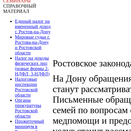
СЕМИНАРЫ
СПРАВОЧНЫЙ
МАТЕРИАЛ
Единый налог на
вмененный доход
г. Ростов-на-Дону
Мировые судьи г.
Ростова-на-Дону
и Ростовской
области
Налог на доходы
Ростовское законо
физических лиц
(новые формы 2-
НДФЛ, 3-НДФЛ)
На Дону обращения
Налоговые
инспекции
станут рассматрива
Ростовской
области
Письменные обраще
Органы
прокуратуры
семей по вопросам
Ростовской
области
медпомощи и пред
Прожиточный
минимум в