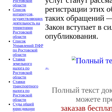
услуг станут рассма
Ростовской
области
регистрации этих 
Список
нотариусов,
таких обращений —
осуществляющих
деятельность на
Закон вступает в с
территории
Ростовской
опубликования.
области
Список
Управлений ПФР
по Ростовской
области
Ставки
земельного
←
налога по
Ростовской
области
Ставки
транспортного
Полный текст док
налога по
Ростовской
можете пр
области
Суды общей
заказав беспл
юрисдикции