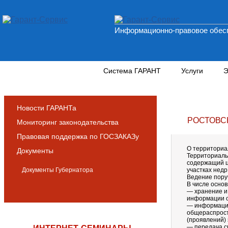
Информационно-правовое обесп
Новости и аналитика
Система ГАРАНТ
Услуги
Э
Новости ГАРАНТа
РОСТОВС
Мониторинг законодательства
Правовая поддержка по ГОСЗАКАЗу
О территориа
Документы
Территориаль
содержащий ц
Документы Губернатора
участках недр
Ведение пору
В числе основ
— хранение и
информации о
— информацио
общераспрост
(проявлений) 
— передача с