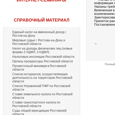
ИНТЕРНЕТ-СЕМИНАРЫ
информации о
Указаны треб
Включенная в
исключением и
Заинтересова
СПРАВОЧНЫЙ МАТЕРИАЛ
Принятое ран
Постановление
Единый налог на вмененный доход г.
Ростов-на-Дону
Мировые судьи г. Ростова-на-Дону и
←
Ростовской области
Налог на доходы физических лиц (новые
формы 2-НДФЛ, 3-НДФЛ)
Налоговые инспекции Ростовской области
Органы прокуратуры Ростовской области
Полный 
Прожиточный минимум в Ростовской
области
Список нотариусов, осуществляющих
деятельность на территории Ростовской
области
Список Управлений ПФР по Ростовской
области
Ставки земельного налога по Ростовской
области
Ставки транспортного налога по
Ростовской области
Суды общей юрисдикции Ростовской
области