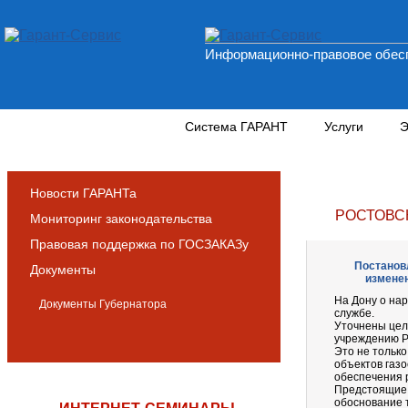
Информационно-правовое обесп
Новости и аналитика
Система ГАРАНТ
Услуги
Э
Новости ГАРАНТа
РОСТОВС
Мониторинг законодательства
Правовая поддержка по ГОСЗАКАЗу
Постановл
Документы
изменен
На Дону о на
Документы Губернатора
службе.
Уточнены цел
учреждению Р
Это не тольк
объектов газ
обеспечения 
Предстоящие 
обоснование 