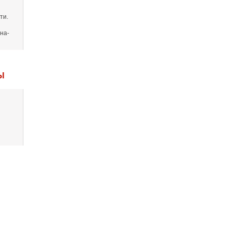
ти.
на-
Ы