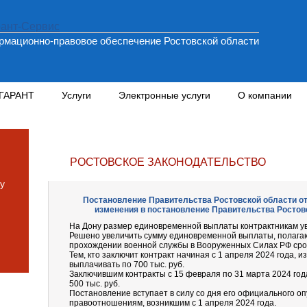
мационно-правовое обеспечение Ростовской области
 ГАРАНТ
Услуги
Электронные услуги
О компании
РОСТОВСКОЕ ЗАКОНОДАТЕЛЬСТВО
у
Постановление Правительства Ростовской области от 1
изменения в постановление Правительства Ростовс
На Дону размер единовременной выплаты контрактникам уве
Решено увеличить сумму единовременной выплаты, полага
прохождении военной службы в Вооруженных Силах РФ срок
Тем, кто заключит контракт начиная с 1 апреля 2024 года, 
выплачивать по 700 тыс. руб.
Заключившим контракты с 15 февраля по 31 марта 2024 год
500 тыс. руб.
Постановление вступает в силу со дня его официального о
правоотношениям, возникшим с 1 апреля 2024 года.