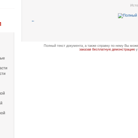
Исто
←
Л
Полный текст документа, а также справку по нему Вы мож
заказав бесплатную демонстрацию
у
вые
асти
сти
кой
ой
кой