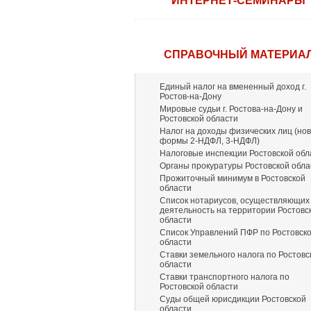
ИНТЕРНЕТ-СЕМИНАРЫ
СПРАВОЧНЫЙ МАТЕРИА
Единый налог на вмененный доход г.
Ростов-на-Дону
Мировые судьи г. Ростова-на-Дону и
Ростовской области
Налог на доходы физических лиц (но
формы 2-НДФЛ, 3-НДФЛ)
Налоговые инспекции Ростовской обл
Органы прокуратуры Ростовской обла
Прожиточный минимум в Ростовской
области
Список нотариусов, осуществляющих
деятельность на территории Ростовс
области
Список Управлений ПФР по Ростовск
области
Ставки земельного налога по Ростовс
области
Ставки транспортного налога по
Ростовской области
Суды общей юрисдикции Ростовской
области