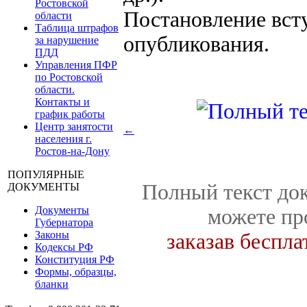
Ростовской
Постановление всту
области
Таблица штрафов
опубликования.
за нарушение
ПДД
Управления ПФР
по Ростовской
области.
Контакты и
график работы
Центр занятости
←
населения г.
Ростов-на-Дону
ПОПУЛЯРНЫЕ
Полный текст док
ДОКУМЕНТЫ
Документы
можете пр
Губернатора
Законы
заказав беспл
Кодексы РФ
Конституция РФ
Формы, образцы,
бланки