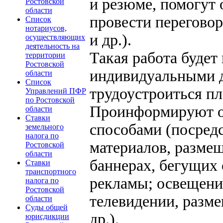
и резюме, помогут
Ростовской
области
провести перегово
Список
нотариусов,
и др.).
осуществляющих
деятельность на
Такая работа будет 
территории
Ростовской
индивидуальными 
области
Список
трудоустроиться пл
Управлений ПФР
по Ростовской
Проинформируют о
области
Ставки
способами (посред
земельного
налога по
материалов, разме
Ростовской
области
баннерах, бегущих 
Ставки
транспортного
рекламы; освещени
налога по
Ростовской
телевидении, разм
области
Суды общей
др.).
юрисдикции