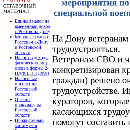
мероприятия по
СЕМИНАРЫ
СПРАВОЧНЫЙ
специальной воен
МАТЕРИАЛ
Единый налог на
вмененный доход
г. Ростов-на-Дону
На Дону ветеранам
Мировые судьи г.
Ростова-на-Дону
трудоустроиться.
и Ростовской
области
Ветеранам СВО и ч
Налог на доходы
физических лиц
конкретизирован кр
(новые формы 2-
НДФЛ, 3-НДФЛ)
граждан) решено ок
Налоговые
инспекции
трудоустройстве. И
Ростовской
области
кураторов, которые
Органы
прокуратуры
касающихся трудоу
Ростовской
области
помогут составить 
Прожиточный
минимум в