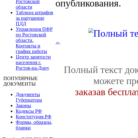
опубликования.
Ростовской
области
Таблица штрафов
за нарушение
ПДД
Управления ПФР
по Ростовской
области.
←
Контакты и
график работы
Центр занятости
населения г.
Полный текст док
Ростов-на-Дону
можете пр
ПОПУЛЯРНЫЕ
ДОКУМЕНТЫ
заказав беспл
Документы
Губернатора
Законы
Кодексы РФ
Конституция РФ
Формы, образцы,
бланки