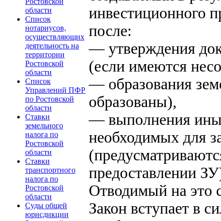
Ростовской
инвестиционного пр
области
Список
после:
нотариусов,
осуществляющих
— утверждения док
деятельность на
территории
(если имеются несо
Ростовской
области
— образования земе
Список
Управлений ПФР
образованы),
по Ростовской
области
— выполнения иных
Ставки
земельного
необходимых для з
налога по
Ростовской
(предусматриваютс
области
Ставки
предоставлении ЗУ
транспортного
налога по
Отводимый на это с
Ростовской
области
Закон вступает в с
Суды общей
юрисдикции