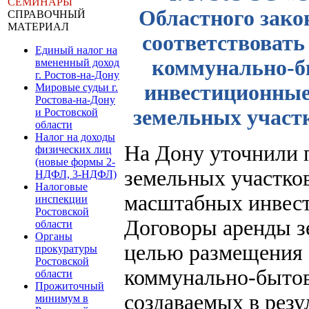
СЕМИНАРЫ
Областного зако
СПРАВОЧНЫЙ
МАТЕРИАЛ
соответствовать
Единый налог на
коммунально-б
вмененный доход
г. Ростов-на-Дону
инвестиционные
Мировые судьи г.
Ростова-на-Дону
земельных участк
и Ростовской
области
Налог на доходы
На Дону уточнили 
физических лиц
(новые формы 2-
земельных участко
НДФЛ, 3-НДФЛ)
Налоговые
масштабных инвест
инспекции
Ростовской
Договоры аренды з
области
Органы
целью размещения 
прокуратуры
Ростовской
коммунально-бытов
области
Прожиточный
создаваемых в резу
минимум в