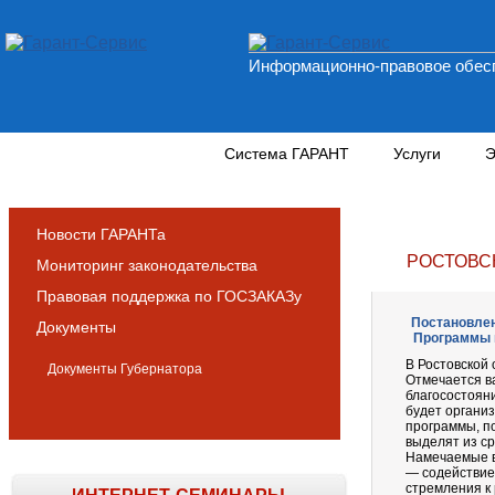
Информационно-правовое обесп
Новости и аналитика
Система ГАРАНТ
Услуги
Э
Новости ГАРАНТа
РОСТОВС
Мониторинг законодательства
Правовая поддержка по ГОСЗАКАЗу
Постановлен
Документы
Программы п
В Ростовской
Документы Губернатора
Отмечается в
благосостоян
будет органи
программы, по
выделят из ср
Намечаемые в
— содействие
стремления к