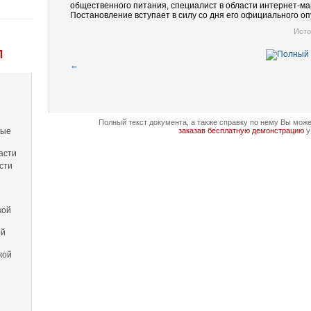
общественного питания, специалист в области интернет-мар
Постановление вступает в силу со дня его официального оп
Исто
Л
←
Полный текст документа, а также справку по нему Вы мож
вые
заказав бесплатную демонстрацию
у
асти
сти
кой
ой
кой