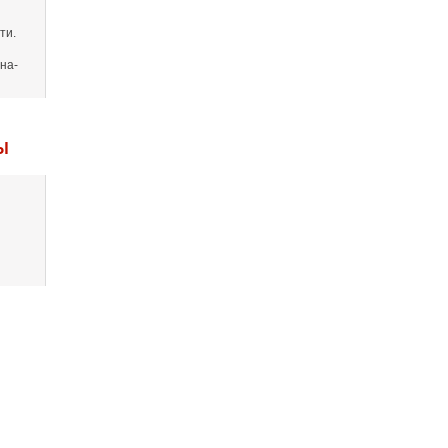
ти.
на-
Ы