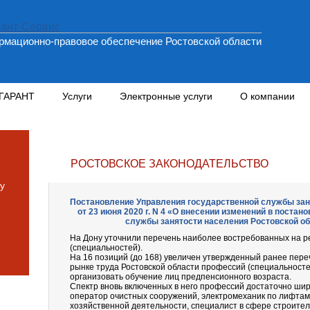
мационно-правовое обеспечение Ростовской области
 ГАРАНТ
Услуги
Электронные услуги
О компании
РОСТОВСКОЕ ЗАКОНОДАТЕЛЬСТВО
у
Постановление Управления государственной службы зан
от 23 июня 2020 г. N 4 «О внесении изменений в поста
службы занятости населения Ростовской обл
На Дону уточнили перечень наиболее востребованных на р
(специальностей).
На 16 позиций (до 168) увеличен утвержденный ранее пер
рынке труда Ростовской области профессий (специальносте
организовать обучение лиц предпенсионного возраста.
Спектр вновь включенных в него профессий достаточно шир
оператор очистных сооружений, электромеханик по лифтам
хозяйственной деятельности, специалист в сфере строитель