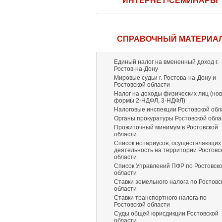
ИНТЕРНЕТ-СЕМИНАРЫ
СПРАВОЧНЫЙ МАТЕРИА
Единый налог на вмененный доход г.
Ростов-на-Дону
Мировые судьи г. Ростова-на-Дону и
Ростовской области
Налог на доходы физических лиц (но
формы 2-НДФЛ, 3-НДФЛ)
Налоговые инспекции Ростовской обл
Органы прокуратуры Ростовской обла
Прожиточный минимум в Ростовской
области
Список нотариусов, осуществляющих
деятельность на территории Ростовс
области
Список Управлений ПФР по Ростовск
области
Ставки земельного налога по Ростовс
области
Ставки транспортного налога по
Ростовской области
Суды общей юрисдикции Ростовской
области