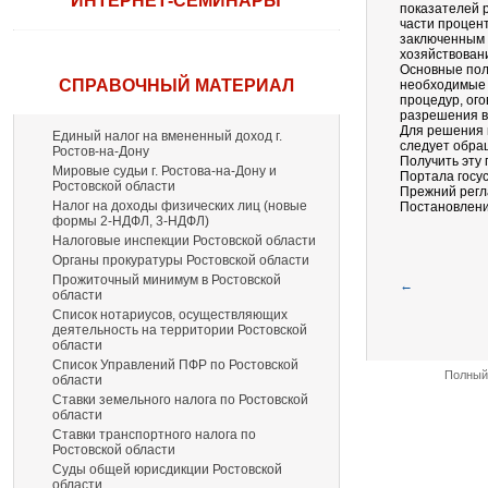
ИНТЕРНЕТ-СЕМИНАРЫ
показателей 
части процен
заключенным д
хозяйствован
Основные пол
СПРАВОЧНЫЙ МАТЕРИАЛ
необходимые 
процедур, ог
разрешения в
Для решения 
Единый налог на вмененный доход г.
следует обращ
Ростов-на-Дону
Получить эту 
Мировые судьи г. Ростова-на-Дону и
Портала госус
Ростовской области
Прежний регл
Налог на доходы физических лиц (новые
Постановление
формы 2-НДФЛ, 3-НДФЛ)
Налоговые инспекции Ростовской области
Органы прокуратуры Ростовской области
Прожиточный минимум в Ростовской
←
области
Список нотариусов, осуществляющих
деятельность на территории Ростовской
области
Список Управлений ПФР по Ростовской
Полный 
области
Ставки земельного налога по Ростовской
области
Ставки транспортного налога по
Ростовской области
Суды общей юрисдикции Ростовской
области