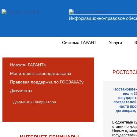
Информационно-правовое обесп
Новости и аналитика
Система ГАРАНТ
Услуги
Э
Новости ГАРАНТа
РОСТОВС
Мониторинг законодательства
Правовая поддержка по ГОСЗАКАЗу
Постановлен
Документы
июля 2
государст
Документы Губернатора
показателей
части про
договорам, 
Бюджетные су
ставки по кре
Новым админи
государствен