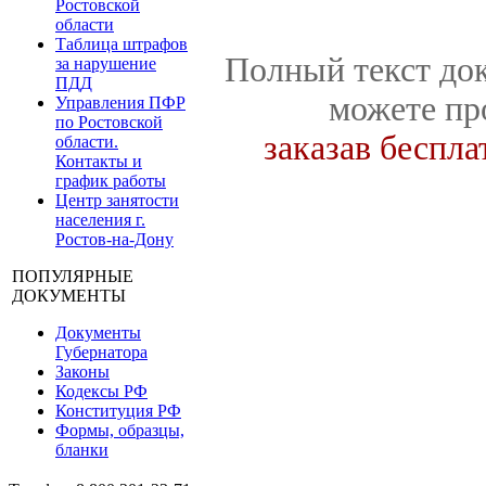
Ростовской
области
Таблица штрафов
Полный текст док
за нарушение
ПДД
можете пр
Управления ПФР
по Ростовской
заказав беспл
области.
Контакты и
график работы
Центр занятости
населения г.
Ростов-на-Дону
ПОПУЛЯРНЫЕ
ДОКУМЕНТЫ
Документы
Губернатора
Законы
Кодексы РФ
Конституция РФ
Формы, образцы,
бланки