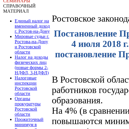
СЕМИНАРЫ
СПРАВОЧНЫЙ
МАТЕРИАЛ
Ростовское законо
Единый налог на
вмененный доход
Постановление Пр
г. Ростов-на-Дону
Мировые судьи г.
4 июля 2018 г
Ростова-на-Дону
и Ростовской
постановление Пр
области
Налог на доходы
физических лиц
(новые формы 2-
НДФЛ, 3-НДФЛ)
В Ростовской облас
Налоговые
инспекции
работников госуда
Ростовской
области
образования.
Органы
прокуратуры
На 4% (в сравнении
Ростовской
области
повышаются миним
Прожиточный
минимум в