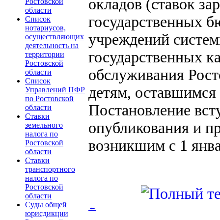
окладов (ставок за
Ростовской
области
государственных б
Список
нотариусов,
учреждений систем
осуществляющих
деятельность на
государственных к
территории
Ростовской
обслуживания Рост
области
Список
детям, оставшимся 
Управлений ПФР
по Ростовской
Постановление всту
области
Ставки
опубликования и п
земельного
налога по
возникшим с 1 янва
Ростовской
области
Ставки
транспортного
налога по
Ростовской
области
Суды общей
←
юрисдикции