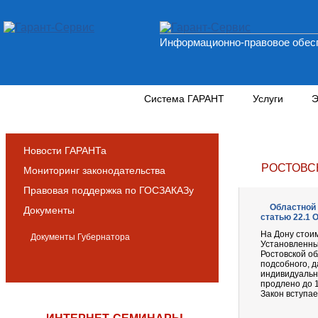
Информационно-правовое обесп
Новости и аналитика
Система ГАРАНТ
Услуги
Э
Новости ГАРАНТа
РОСТОВС
Мониторинг законодательства
Правовая поддержка по ГОСЗАКАЗу
Областной 
Документы
статью 22.1 
На Дону стои
Документы Губернатора
Установленны
Ростовской о
подсобного, д
индивидуально
продлено до 1
Закон вступае