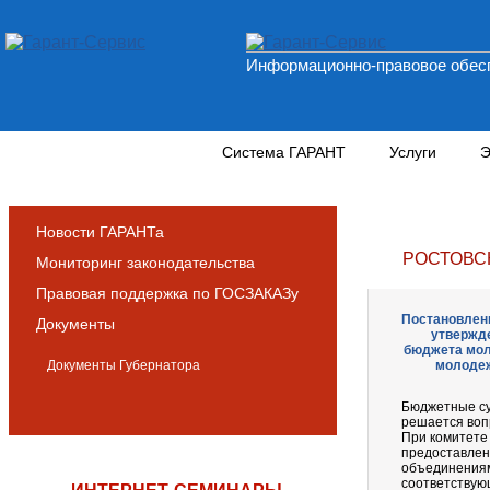
Информационно-правовое обесп
Новости и аналитика
Система ГАРАНТ
Услуги
Э
Новости ГАРАНТа
РОСТОВС
Мониторинг законодательства
Правовая поддержка по ГОСЗАКАЗу
Постановлени
Документы
утвержде
бюджета мол
Документы Губернатора
молодеж
Бюджетные су
решается воп
При комитете
предоставлен
объединениям
соответствую