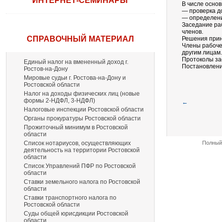
ИНТЕРНЕТ-СЕМИНАРЫ
В числе основ
— проверка д
— определени
Заседание ра
членов.
СПРАВОЧНЫЙ МАТЕРИАЛ
Решения прин
Члены рабоче
другим лицам.
Протоколы зас
Единый налог на вмененный доход г.
Постановление
Ростов-на-Дону
Мировые судьи г. Ростова-на-Дону и
Ростовской области
Налог на доходы физических лиц (новые
формы 2-НДФЛ, 3-НДФЛ)
←
Налоговые инспекции Ростовской области
Органы прокуратуры Ростовской области
Прожиточный минимум в Ростовской
области
Список нотариусов, осуществляющих
Полный 
деятельность на территории Ростовской
области
Список Управлений ПФР по Ростовской
области
Ставки земельного налога по Ростовской
области
Ставки транспортного налога по
Ростовской области
Суды общей юрисдикции Ростовской
области