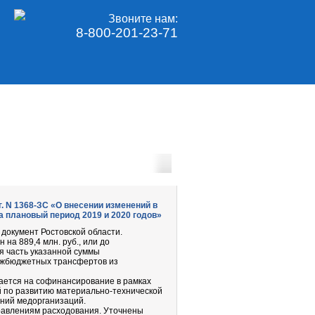
Звоните нам:
8-800-201-23-71
г. N 1368-ЗС «О внесении изменений в
а плановый период 2019 и 2020 годов»
документ Ростовской области.
на 889,4 млн. руб., или до
ая часть указанной суммы
межбюджетных трансфертов из
чается на софинансирование в рамках
 по развитию материально-технической
ений медорганизаций.
равлениям расходования. Уточнены