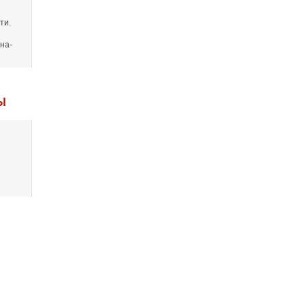
ти.
на-
Ы