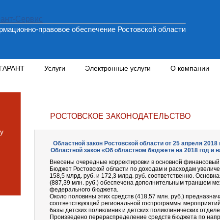
мационно-правовое обеспечение Ростовской области
 ГАРАНТ
Услуги
Электронные услуги
О компании
РОСТОВСКОЕ ЗАКОНОДАТЕЛЬСТВО
у
Областной закон Ростовской области от 25 апреля 2018 
Областной закон «Об областном бюджете на 2018 год и н
Внесены очередные корректировки в основной финансовый 
Бюджет Ростовской области по доходам и расходам увеличен 
158,5 млрд. руб. и 172,3 млрд. руб. соответственно. Основн
(887,39 млн. руб.) обеспечена дополнительным траншем 
федерального бюджета.
Около половины этих средств (418,57 млн. руб.) предназна
соответствующей региональной госпрограммы мероприятий
базы детских поликлиник и детских поликлинических отдел
Произведено перераспределение средств бюджета по нап