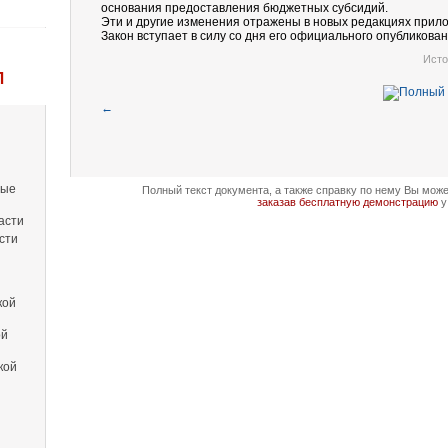
основания предоставления бюджетных субсидий.
Эти и другие изменения отражены в новых редакциях прило
Закон вступает в силу со дня его официального опубликован
Исто
Л
←
вые
Полный текст документа, а также справку по нему Вы мож
заказав бесплатную демонстрацию
у
асти
сти
кой
ой
кой