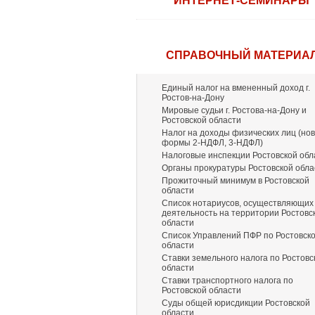
ИНТЕРНЕТ-СЕМИНАРЫ
СПРАВОЧНЫЙ МАТЕРИА
Единый налог на вмененный доход г.
Ростов-на-Дону
Мировые судьи г. Ростова-на-Дону и
Ростовской области
Налог на доходы физических лиц (но
формы 2-НДФЛ, 3-НДФЛ)
Налоговые инспекции Ростовской обл
Органы прокуратуры Ростовской обла
Прожиточный минимум в Ростовской
области
Список нотариусов, осуществляющих
деятельность на территории Ростовс
области
Список Управлений ПФР по Ростовск
области
Ставки земельного налога по Ростовс
области
Ставки транспортного налога по
Ростовской области
Суды общей юрисдикции Ростовской
области