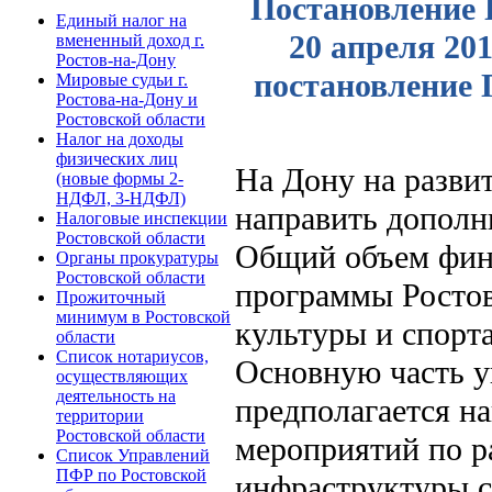
Постановление 
Единый налог на
20 апреля 201
вмененный доход г.
Ростов-на-Дону
постановление 
Мировые судьи г.
Ростова-на-Дону и
Ростовской области
Налог на доходы
физических лиц
На Дону на разви
(новые формы 2-
НДФЛ, 3-НДФЛ)
направить дополн
Налоговые инспекции
Ростовской области
Общий объем фин
Органы прокуратуры
Ростовской области
программы Ростов
Прожиточный
минимум в Ростовской
культуры и спорта
области
Список нотариусов,
Основную часть у
осуществляющих
деятельность на
предполагается н
территории
Ростовской области
мероприятий по р
Список Управлений
ПФР по Ростовской
инфраструктуры с