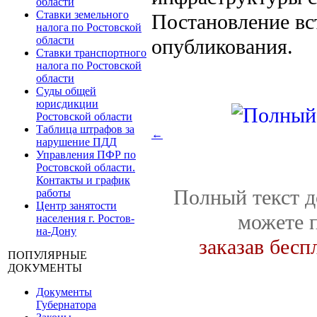
области
Ставки земельного
Постановление вст
налога по Ростовской
области
опубликования.
Ставки транспортного
налога по Ростовской
области
Суды общей
юрисдикции
Ростовской области
Таблица штрафов за
←
нарушение ПДД
Управления ПФР по
Ростовской области.
Контакты и график
Полный текст д
работы
Центр занятости
можете 
населения г. Ростов-
на-Дону
заказав бес
ПОПУЛЯРНЫЕ
ДОКУМЕНТЫ
Документы
Губернатора