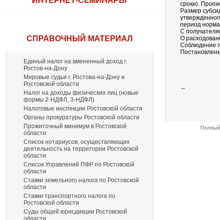
ИНТЕРНЕТ-СЕМИНАРЫ
сроки). Пропи
Размер субси
утвержденног
период норма
С получателя
СПРАВОЧНЫЙ МАТЕРИАЛ
О расходован
Соблюдение п
Постановление
Единый налог на вмененный доход г.
Ростов-на-Дону
Мировые судьи г. Ростова-на-Дону и
Ростовской области
←
Налог на доходы физических лиц (новые
формы 2-НДФЛ, 3-НДФЛ)
Налоговые инспекции Ростовской области
Органы прокуратуры Ростовской области
Прожиточный минимум в Ростовской
Полный 
области
Список нотариусов, осуществляющих
деятельность на территории Ростовской
области
Список Управлений ПФР по Ростовской
области
Ставки земельного налога по Ростовской
области
Ставки транспортного налога по
Ростовской области
Суды общей юрисдикции Ростовской
области