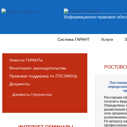
Информационно-правовое обесп
Новости и аналитика
Система ГАРАНТ
Услуги
Э
Новости ГАРАНТа
РОСТОВС
Мониторинг законодательства
Правовая поддержка по ГОСЗАКАЗу
Постановл
Документы
определен
ор
Документы Губернатора
Ростовская об
получить бюд
Определены п
дошкольным о
этих организа
исключением 
По вопросу н
профессионал