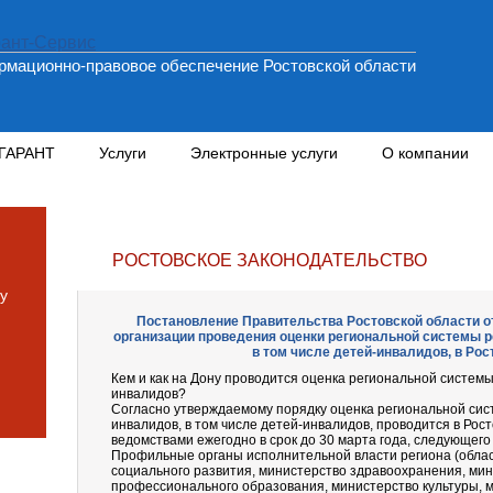
мационно-правовое обеспечение Ростовской области
 ГАРАНТ
Услуги
Электронные услуги
О компании
РОСТОВСКОЕ ЗАКОНОДАТЕЛЬСТВО
у
Постановление Правительства Ростовской области от 
организации проведения оценки региональной системы р
в том числе детей-инвалидов, в Рос
Кем и как на Дону проводится оценка региональной систем
инвалидов?
Согласно утверждаемому порядку оценка региональной си
инвалидов, в том числе детей-инвалидов, проводится в Ро
ведомствами ежегодно в срок до 30 марта года, следующего
Профильные органы исполнительной власти региона (облас
социального развития, министерство здравоохранения, мин
профессионального образования, министерство культуры, м