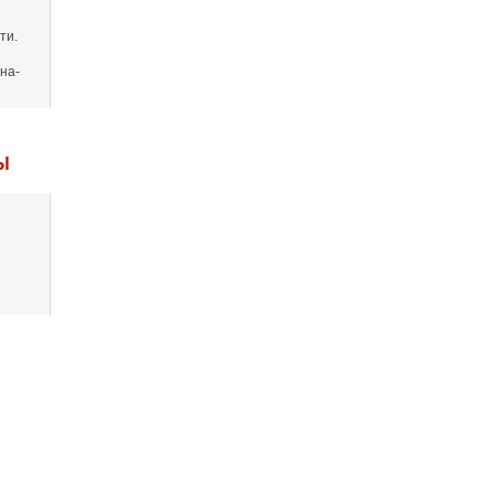
ти.
на-
Ы