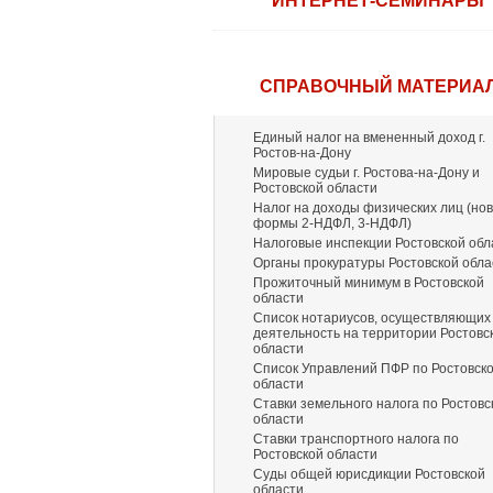
ИНТЕРНЕТ-СЕМИНАРЫ
СПРАВОЧНЫЙ МАТЕРИА
Единый налог на вмененный доход г.
Ростов-на-Дону
Мировые судьи г. Ростова-на-Дону и
Ростовской области
Налог на доходы физических лиц (но
формы 2-НДФЛ, 3-НДФЛ)
Налоговые инспекции Ростовской обл
Органы прокуратуры Ростовской обла
Прожиточный минимум в Ростовской
области
Список нотариусов, осуществляющих
деятельность на территории Ростовс
области
Список Управлений ПФР по Ростовск
области
Ставки земельного налога по Ростовс
области
Ставки транспортного налога по
Ростовской области
Суды общей юрисдикции Ростовской
области