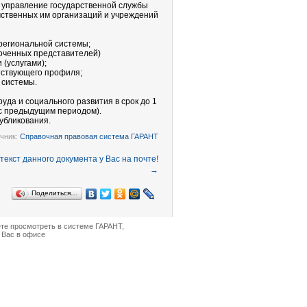
, управление государственной службы
ственных им организаций и учреждений
региональной системы;
оченных представителей)
(услугами);
тствующего профиля;
 системы.
да и социального развития в срок до 1
 с предыдущим периодом).
убликования.
чник:
Справочная правовая система ГАРАНТ
→
Поделиться…
ете просмотреть в
системе ГАРАНТ
,
 Вас в офисе