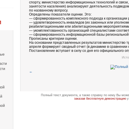
спорту, министерство информационных технологий и связи
занятости населения) анализируют деятельность подведом
по названному вопросу.
Определены показатели оценки. Это:
— сформированность комплексного подхода к организации 
Л
— удовлетворенность инвалидов (их законных или уполном
реабилитационными или абилитационными мероприятиями 
— укомплектованность организаций специалистами соотве
— сформированность информационной базы региональной
Прописаны критерии оценки.
На основании представленных результатов министерство тру
апреля формирует сводный отчет (в динамике в сравнении
Постановление вступает в силу со дня его официального оп
вые
Исто
асти
сти
←
кой
Полный текст документа, а также справку по нему Вы мож
ой
заказав бесплатную демонстрацию
у
кой