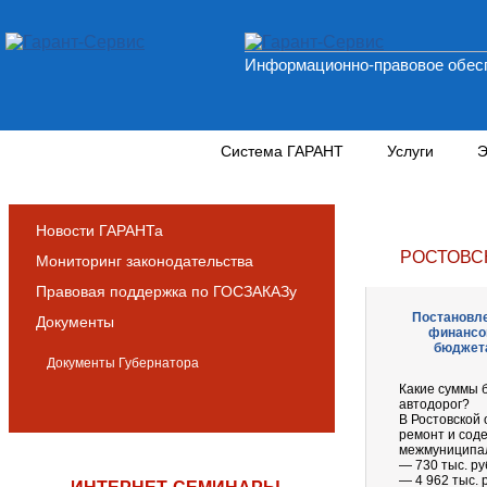
Информационно-правовое обесп
Новости и аналитика
Система ГАРАНТ
Услуги
Э
Новости ГАРАНТа
РОСТОВС
Мониторинг законодательства
Правовая поддержка по ГОСЗАКАЗу
Постановле
Документы
финансов
бюджета
Документы Губернатора
Какие суммы 
автодорог?
В Ростовской 
ремонт и сод
межмуниципал
— 730 тыс. ру
— 4 962 тыс. 