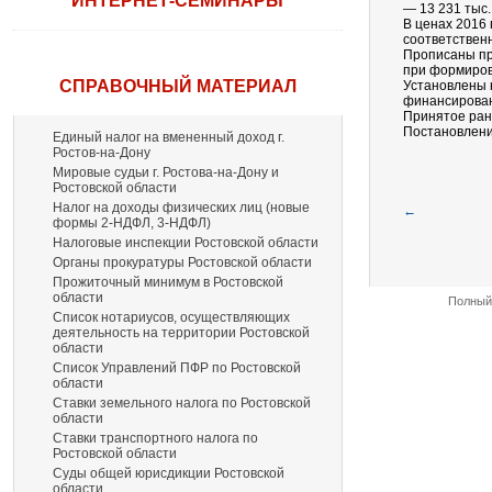
ИНТЕРНЕТ-СЕМИНАРЫ
— 13 231 тыс.
В ценах 2016 г
соответствен
Прописаны пр
при формиров
СПРАВОЧНЫЙ МАТЕРИАЛ
Установлены 
финансирован
Принятое ран
Постановление
Единый налог на вмененный доход г.
Ростов-на-Дону
Мировые судьи г. Ростова-на-Дону и
Ростовской области
Налог на доходы физических лиц (новые
←
формы 2-НДФЛ, 3-НДФЛ)
Налоговые инспекции Ростовской области
Органы прокуратуры Ростовской области
Прожиточный минимум в Ростовской
области
Полный 
Список нотариусов, осуществляющих
деятельность на территории Ростовской
области
Список Управлений ПФР по Ростовской
области
Ставки земельного налога по Ростовской
области
Ставки транспортного налога по
Ростовской области
Суды общей юрисдикции Ростовской
области