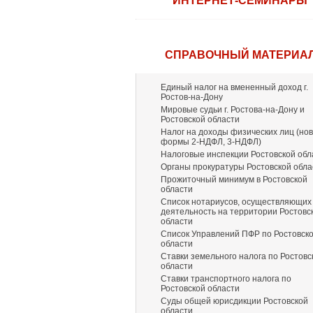
ИНТЕРНЕТ-СЕМИНАРЫ
СПРАВОЧНЫЙ МАТЕРИА
Единый налог на вмененный доход г.
Ростов-на-Дону
Мировые судьи г. Ростова-на-Дону и
Ростовской области
Налог на доходы физических лиц (но
формы 2-НДФЛ, 3-НДФЛ)
Налоговые инспекции Ростовской обл
Органы прокуратуры Ростовской обла
Прожиточный минимум в Ростовской
области
Список нотариусов, осуществляющих
деятельность на территории Ростовс
области
Список Управлений ПФР по Ростовск
области
Ставки земельного налога по Ростовс
области
Ставки транспортного налога по
Ростовской области
Суды общей юрисдикции Ростовской
области