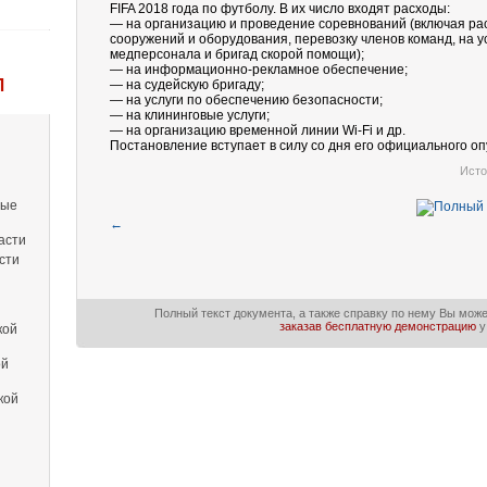
FIFA 2018 года по футболу. В их число входят расходы:
— на организацию и проведение соревнований (включая ра
сооружений и оборудования, перевозку членов команд, на 
медперсонала и бригад скорой помощи);
— на информационно-рекламное обеспечение;
Л
— на судейскую бригаду;
— на услуги по обеспечению безопасности;
— на клининговые услуги;
— на организацию временной линии Wi-Fi и др.
Постановление вступает в силу со дня его официального оп
Исто
вые
←
асти
сти
Полный текст документа, а также справку по нему Вы мож
заказав бесплатную демонстрацию
у
кой
ой
кой