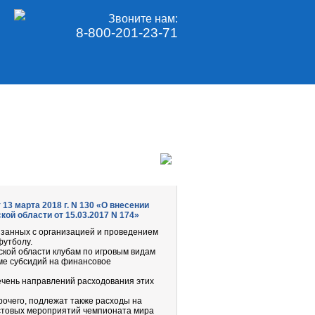
Звоните нам:
8-800-201-23-71
3 марта 2018 г. N 130 «О внесении
ой области от 15.03.2017 N 174»
язанных с организацией и проведением
футболу.
кой области клубам по игровым видам
ме субсидий на финансовое
ечень направлений расходования этих
очего, подлежат также расходы на
естовых мероприятий чемпионата мира