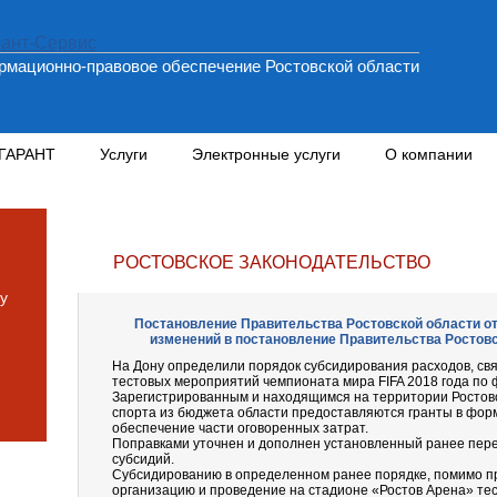
мационно-правовое обеспечение Ростовской области
 ГАРАНТ
Услуги
Электронные услуги
О компании
РОСТОВСКОЕ ЗАКОНОДАТЕЛЬСТВО
у
Постановление Правительства Ростовской области от 1
изменений в постановление Правительства Ростовск
На Дону определили порядок субсидирования расходов, св
тестовых мероприятий чемпионата мира FIFA 2018 года по 
Зарегистрированным и находящимся на территории Ростовс
спорта из бюджета области предоставляются гранты в фор
обеспечение части оговоренных затрат.
Поправками уточнен и дополнен установленный ранее пер
субсидий.
Субсидированию в определенном ранее порядке, помимо пр
организацию и проведение на стадионе «Ростов Арена» т