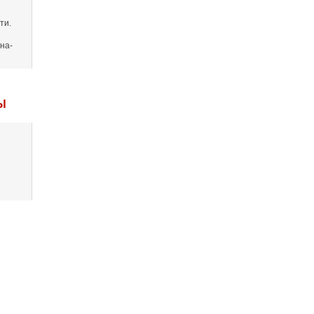
ти.
на-
Ы