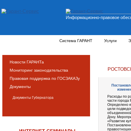
Информационно-правовое обесп
Новости и аналитика
Система ГАРАНТ
Услуги
Э
Новости ГАРАНТа
РОСТОВС
Мониторинг законодательства
Правовая поддержка по ГОСЗАКАЗу
Постановле
Документы
изменен
Расходы по р
Документы Губернатора
части города 
Определено е
цели подведо
объединенной
Дону. Меропр
«Развитие кул
Постановлени
правоотношени