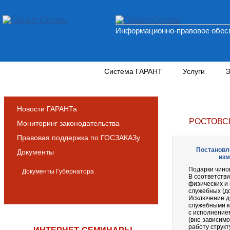
Информационно-правовое обесп
Новости и аналитика
Система ГАРАНТ
Услуги
Э
Новости ГАРАНТа
РОСТОВС
Мониторинг законодательства
Правовая поддержка по ГОСЗАКАЗу
Постановле
Документы
изм
Подарки чино
Документы Губернатора
В соответств
физических и
служебных (д
Исключение д
служебными к
с исполнение
(вне зависимо
работу структ