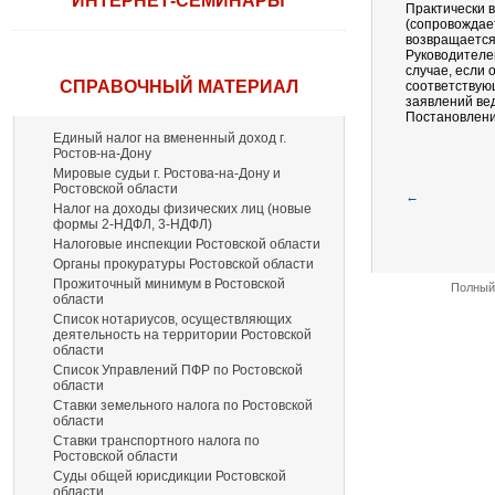
ИНТЕРНЕТ-СЕМИНАРЫ
Практически в
(сопровождает
возвращается
Руководителей
случае, если
СПРАВОЧНЫЙ МАТЕРИАЛ
соответствую
заявлений ве
Постановление
Единый налог на вмененный доход г.
Ростов-на-Дону
Мировые судьи г. Ростова-на-Дону и
Ростовской области
←
Налог на доходы физических лиц (новые
формы 2-НДФЛ, 3-НДФЛ)
Налоговые инспекции Ростовской области
Органы прокуратуры Ростовской области
Прожиточный минимум в Ростовской
Полный 
области
Список нотариусов, осуществляющих
деятельность на территории Ростовской
области
Список Управлений ПФР по Ростовской
области
Ставки земельного налога по Ростовской
области
Ставки транспортного налога по
Ростовской области
Суды общей юрисдикции Ростовской
области