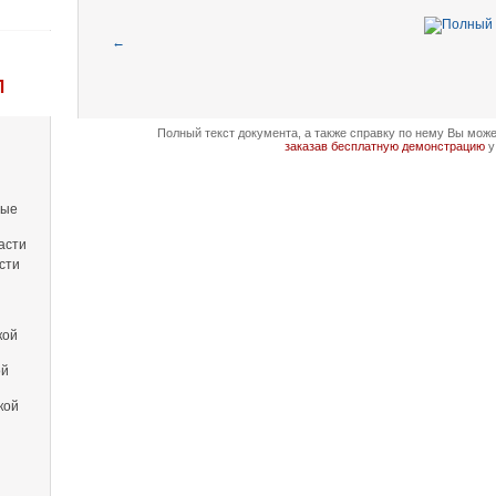
←
Л
Полный текст документа, а также справку по нему Вы мож
заказав бесплатную демонстрацию
у
вые
асти
сти
кой
ой
кой