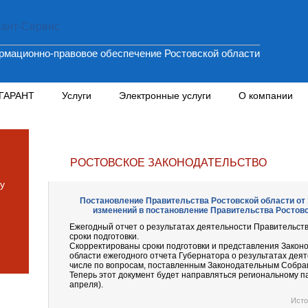
мационно-правовое обеспечение Ростовской области
 ГАРАНТ
Услуги
Электронные услуги
О компании
РОСТОВСКОЕ ЗАКОНОДАТЕЛЬСТВО
у
Постановление Правительства Ростовской области от 11
изменений в постановление Правительства Ростовск
Ежегодный отчет о результатах деятельности Правительств
сроки подготовки.
Скорректированы сроки подготовки и представления Закон
области ежегодного отчета Губернатора о результатах деят
числе по вопросам, поставленным Законодательным Собра
Теперь этот документ будет направляться региональному п
апреля).
Исто