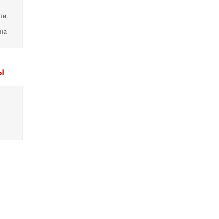
ти.
на-
Ы