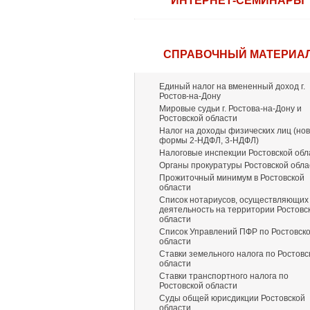
ИНТЕРНЕТ-СЕМИНАРЫ
СПРАВОЧНЫЙ МАТЕРИА
Единый налог на вмененный доход г.
Ростов-на-Дону
Мировые судьи г. Ростова-на-Дону и
Ростовской области
Налог на доходы физических лиц (но
формы 2-НДФЛ, 3-НДФЛ)
Налоговые инспекции Ростовской обл
Органы прокуратуры Ростовской обла
Прожиточный минимум в Ростовской
области
Список нотариусов, осуществляющих
деятельность на территории Ростовс
области
Список Управлений ПФР по Ростовск
области
Ставки земельного налога по Ростовс
области
Ставки транспортного налога по
Ростовской области
Суды общей юрисдикции Ростовской
области