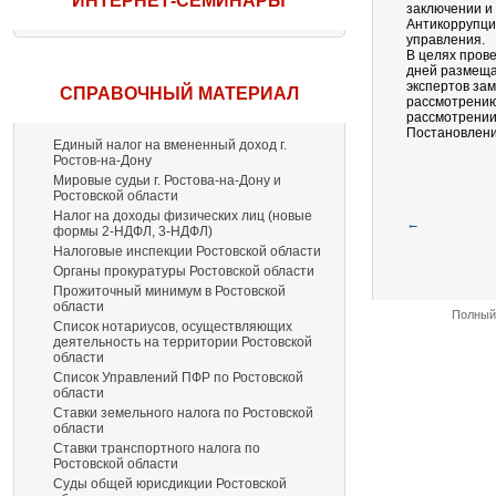
ИНТЕРНЕТ-СЕМИНАРЫ
заключении и
Антикоррупци
управления.
В целях пров
дней размеща
экспертов за
СПРАВОЧНЫЙ МАТЕРИАЛ
рассмотрению
рассмотрении
Постановление
Единый налог на вмененный доход г.
Ростов-на-Дону
Мировые судьи г. Ростова-на-Дону и
Ростовской области
Налог на доходы физических лиц (новые
←
формы 2-НДФЛ, 3-НДФЛ)
Налоговые инспекции Ростовской области
Органы прокуратуры Ростовской области
Прожиточный минимум в Ростовской
области
Полный 
Список нотариусов, осуществляющих
деятельность на территории Ростовской
области
Список Управлений ПФР по Ростовской
области
Ставки земельного налога по Ростовской
области
Ставки транспортного налога по
Ростовской области
Суды общей юрисдикции Ростовской