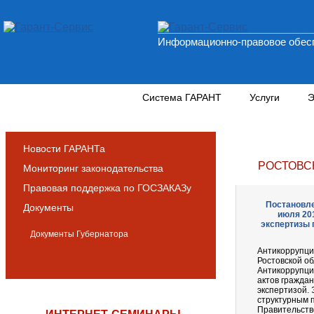
Информационно-правовое обесп
Новости и аналитика
Система ГАРАНТ
Услуги
Э
Новости ГАРАНТа
РОСТОВС
Мониторинг законодательства
Правовая поддержка по ГОСЗАКАЗу
Постановле
Документы
июля 201
экспертизы 
Документы Губернатора
Антикоррупци
Ростовской об
Антикоррупци
актов граждан
экспертизой.
структурным 
Правительств