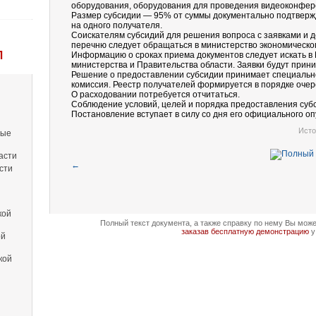
оборудования, оборудования для проведения видеоконферен
Размер субсидии — 95% от суммы документально подтвержде
на одного получателя.
Соискателям субсидий для решения вопроса с заявками и 
перечню следует обращаться в министерство экономическог
Л
Информацию о сроках приема документов следует искать в
министерства и Правительства области. Заявки будут прини
Решение о предоставлении субсидии принимает специальн
комиссия. Реестр получателей формируется в порядке очер
О расходовании потребуется отчитаться.
Соблюдение условий, целей и порядка предоставления суб
Постановление вступает в силу со дня его официального оп
Исто
вые
асти
←
сти
кой
Полный текст документа, а также справку по нему Вы мож
заказав бесплатную демонстрацию
у
ой
кой