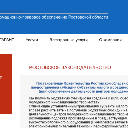
мационно-правовое обеспечение Ростовской области
 ГАРАНТ
Услуги
Электронные услуги
О компании
РОСТОВСКОЕ ЗАКОНОДАТЕЛЬСТВО
у
Постановление Правительства Ростовской области от 
предоставления субсидий субъектам малого и среднего
(или) обеспечение деятельности центров молодежн
Как получить бюджетную субсидию на создание и (или) обе
молодежного инновационного творчества?
Отвечающие установленным требованиям субъекты малого 
вправе рассчитывать на получение бюджетных субсидий на 
деятельности центров молодежного инновационного творче
Возмещению подлежат произведенные в предшествующем г
высокотехнологичного оборудования (с комплектом запчаст
электронно-вычислительной техники и периферийных устро