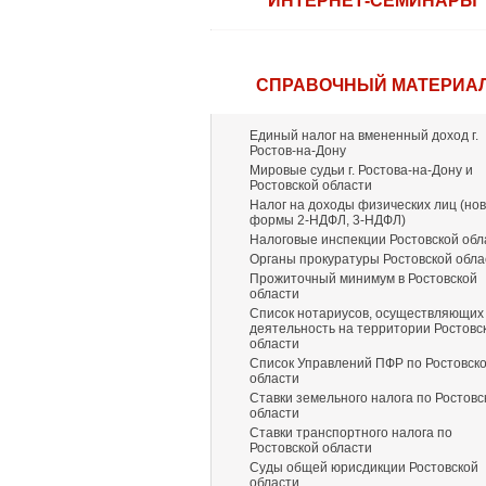
ИНТЕРНЕТ-СЕМИНАРЫ
СПРАВОЧНЫЙ МАТЕРИА
Единый налог на вмененный доход г.
Ростов-на-Дону
Мировые судьи г. Ростова-на-Дону и
Ростовской области
Налог на доходы физических лиц (но
формы 2-НДФЛ, 3-НДФЛ)
Налоговые инспекции Ростовской обл
Органы прокуратуры Ростовской обла
Прожиточный минимум в Ростовской
области
Список нотариусов, осуществляющих
деятельность на территории Ростовс
области
Список Управлений ПФР по Ростовск
области
Ставки земельного налога по Ростовс
области
Ставки транспортного налога по
Ростовской области
Суды общей юрисдикции Ростовской
области