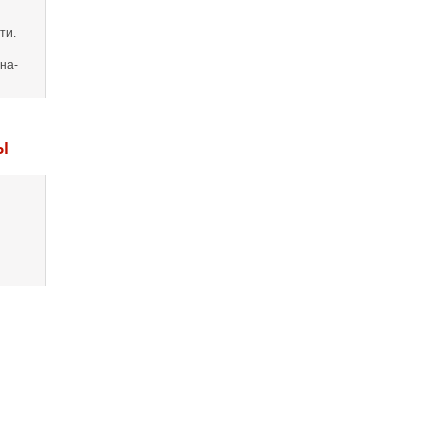
ти.
на-
Ы