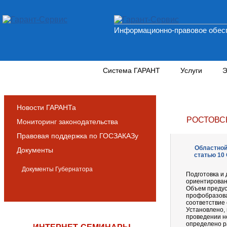
Информационно-правовое обесп
Новости и аналитика
Система ГАРАНТ
Услуги
Э
Новости ГАРАНТа
РОСТОВС
Мониторинг законодательства
Правовая поддержка по ГОСЗАКАЗу
Областной 
Документы
статью 10
Документы Губернатора
Подготовка и
ориентирован
Объем предус
профобразова
соответствие
Установлено, 
проведении не
определено ра