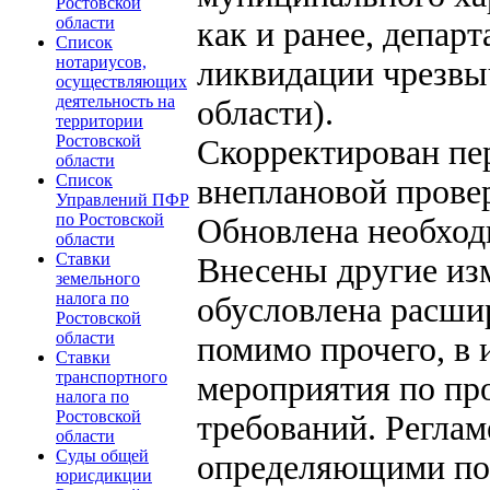
Ростовской
области
как и ранее, депар
Список
нотариусов,
ликвидации чрезвы
осуществляющих
деятельность на
области).
территории
Ростовской
Скорректирован пе
области
Список
внеплановой прове
Управлений ПФР
по Ростовской
Обновлена необход
области
Ставки
Внесены другие изм
земельного
налога по
обусловлена расши
Ростовской
области
помимо прочего, в 
Ставки
транспортного
мероприятия по пр
налога по
Ростовской
требований. Регла
области
Суды общей
определяющими пор
юрисдикции