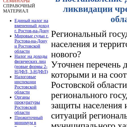
СЕМИНАРЫ
СПРАВОЧНЫЙ
ликвидации чр
МАТЕРИАЛ
обла
Единый налог на
вмененный доход
г. Ростов-на-Дону
Региональный госу
Мировые судьи г.
Ростова-на-Дону
населения и террит
и Ростовской
области
нового?
Налог на доходы
физических лиц
Уточнен перечень д
(новые формы 2-
НДФЛ, 3-НДФЛ)
которыми и на соот
Налоговые
инспекции
Ростовской области
Ростовской
области
регионального госу
Органы
прокуратуры
защиты населения 
Ростовской
области
ситуаций регионал
Прожиточный
минимум в
муниципального ха