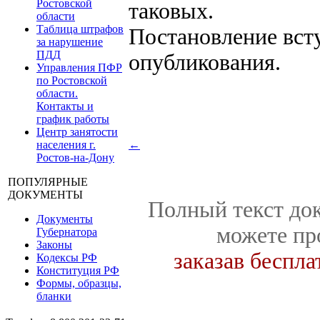
Ростовской
таковых.
области
Таблица штрафов
Постановление всту
за нарушение
ПДД
опубликования.
Управления ПФР
по Ростовской
области.
Контакты и
график работы
Центр занятости
населения г.
←
Ростов-на-Дону
ПОПУЛЯРНЫЕ
ДОКУМЕНТЫ
Полный текст док
Документы
можете пр
Губернатора
Законы
заказав беспл
Кодексы РФ
Конституция РФ
Формы, образцы,
бланки