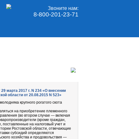
Звоните нам:
8-800-201-23-71
9 марта 2017 г. N 234 «О внесении
ой области от 20.08.2015 N 523»
олодняка крупного рогатого скота
авляться на приобретение племенного
правления (во втором случае — включая
оваропроизводители (кроме граждан,
, поставленные на налоговый учет и
тории Ростовской области, отвечающие
 Ставки субсидий определяются
ского хозяйства и продовольствия —