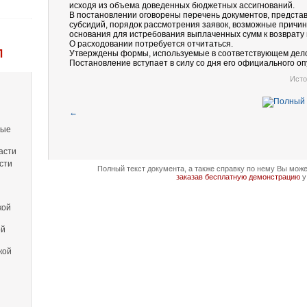
исходя из объема доведенных бюджетных ассигнований.
В постановлении оговорены перечень документов, предст
субсидий, порядок рассмотрения заявок, возможные причин
основания для истребования выплаченных сумм к возврату 
О расходовании потребуется отчитаться.
Л
Утверждены формы, используемые в соответствующем дел
Постановление вступает в силу со дня его официального оп
Исто
←
вые
асти
сти
Полный текст документа, а также справку по нему Вы мож
заказав бесплатную демонстрацию
у
кой
ой
кой