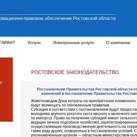
мационно-правовое обеспечение Ростовской области
 ГАРАНТ
Услуги
Электронные услуги
О компании
РОСТОВСКОЕ ЗАКОНОДАТЕЛЬСТВО
у
Постановление Правительства Ростовской области от 2
изменений в постановление Правительства Ростовск
Животноводам Дона затраты на приобретение племенного м
будут возмещать по обновленным правилам.
Субсидии в соответствии с постановлением будут предост
молодняка крупного рогатого скота мясного и молочного на
по импорту). Право на получение субсидий имеют сельхозт
ведущих личное подсобное хозяйство), зарегистрированные
осуществляющие производственную деятельность на терри
также ряду других, оговоренных в постановлении условий.
уполномоченным органом — областным министерством сель