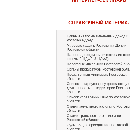
ИНТЕРНЕТ-СЕМИНАРЫ
СПРАВОЧНЫЙ МАТЕРИА
Единый налог на вмененный доход г.
Ростов-на-Дону
Мировые судьи г. Ростова-на-Дону и
Ростовской области
Налог на доходы физических лиц (но
формы 2-НДФЛ, 3-НДФЛ)
Налоговые инспекции Ростовской обл
Органы прокуратуры Ростовской обла
Прожиточный минимум в Ростовской
области
Список нотариусов, осуществляющих
деятельность на территории Ростовс
области
Список Управлений ПФР по Ростовск
области
Ставки земельного налога по Ростовс
области
Ставки транспортного налога по
Ростовской области
Суды общей юрисдикции Ростовской
области