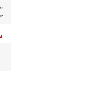
ти.
на-
Ы