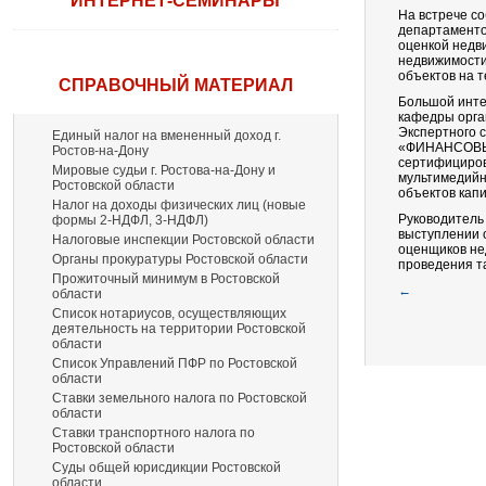
ИНТЕРНЕТ-СЕМИНАРЫ
На встрече с
департаментов
оценкой недв
недвижимости
объектов на 
СПРАВОЧНЫЙ МАТЕРИАЛ
Большой интер
кафедры орга
Экспертного 
Единый налог на вмененный доход г.
«ФИНАНСОВЫЙ
Ростов-на-Дону
сертифициров
Мировые судьи г. Ростова-на-Дону и
мультимедийн
Ростовской области
объектов кап
Налог на доходы физических лиц (новые
Руководитель
формы 2-НДФЛ, 3-НДФЛ)
выступлении 
Налоговые инспекции Ростовской области
оценщиков не
Органы прокуратуры Ростовской области
проведения т
Прожиточный минимум в Ростовской
←
области
Список нотариусов, осуществляющих
деятельность на территории Ростовской
области
Список Управлений ПФР по Ростовской
области
Ставки земельного налога по Ростовской
области
Ставки транспортного налога по
Ростовской области
Суды общей юрисдикции Ростовской
области