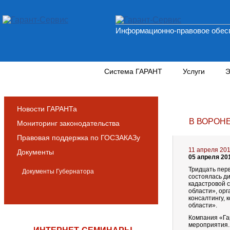
Информационно-правовое обесп
Новости и аналитика
Система ГАРАНТ
Услуги
Э
Новости ГАРАНТа
В ВОРОН
Мониторинг законодательства
Правовая поддержка по ГОСЗАКАЗу
11 апреля 20
Документы
05 апреля 20
Тридцать перв
Документы Губернатора
состоялась д
кадастровой 
области», орг
консалтингу,
области».
Компания «Га
мероприятия.