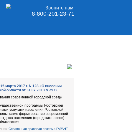
Звоните нам:
8-800-201-23-71
5 марта 2017 г. N 128 «О внесении
ой области от 31.07.2013 N 297»
ования современной городской среды
сударственной программы Ростовской
ыми услугами населения Ростовской
елены также формирование современной
 отдыха населения (городских парков).
убликования.
чник:
Справочная правовая система ГАРАНТ