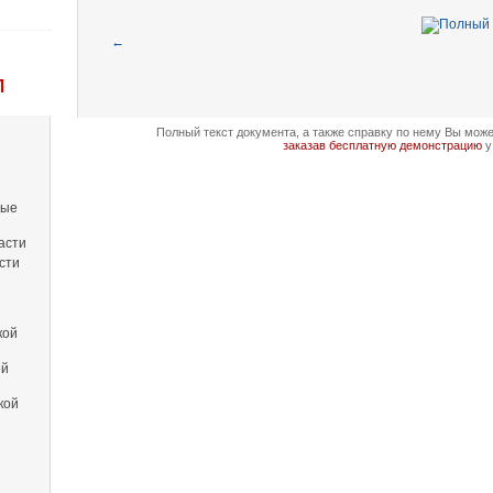
←
Л
Полный текст документа, а также справку по нему Вы мож
заказав бесплатную демонстрацию
у
вые
асти
сти
кой
ой
кой