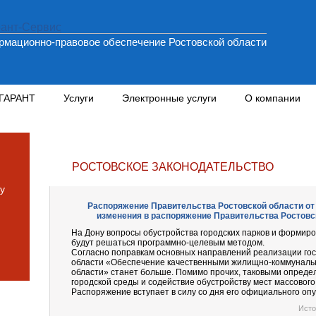
мационно-правовое обеспечение Ростовской области
 ГАРАНТ
Услуги
Электронные услуги
О компании
РОСТОВСКОЕ ЗАКОНОДАТЕЛЬСТВО
у
Распоряжение Правительства Ростовской области от 1
изменения в распоряжение Правительства Ростовск
На Дону вопросы обустройства городских парков и формир
будут решаться программно-целевым методом.
Согласно поправкам основных направлений реализации го
области «Обеспечение качественными жилищно-коммунальн
области» станет больше. Помимо прочих, таковыми опред
городской среды и содействие обустройству мест массового
Распоряжение вступает в силу со дня его официального оп
Исто