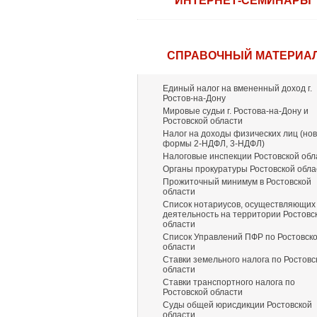
ИНТЕРНЕТ-СЕМИНАРЫ
СПРАВОЧНЫЙ МАТЕРИА
Единый налог на вмененный доход г.
Ростов-на-Дону
Мировые судьи г. Ростова-на-Дону и
Ростовской области
Налог на доходы физических лиц (но
формы 2-НДФЛ, 3-НДФЛ)
Налоговые инспекции Ростовской обл
Органы прокуратуры Ростовской обла
Прожиточный минимум в Ростовской
области
Список нотариусов, осуществляющих
деятельность на территории Ростовс
области
Список Управлений ПФР по Ростовск
области
Ставки земельного налога по Ростовс
области
Ставки транспортного налога по
Ростовской области
Суды общей юрисдикции Ростовской
области