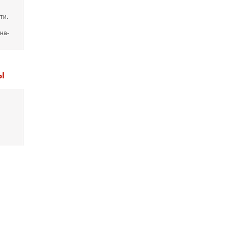
ти.
на-
Ы