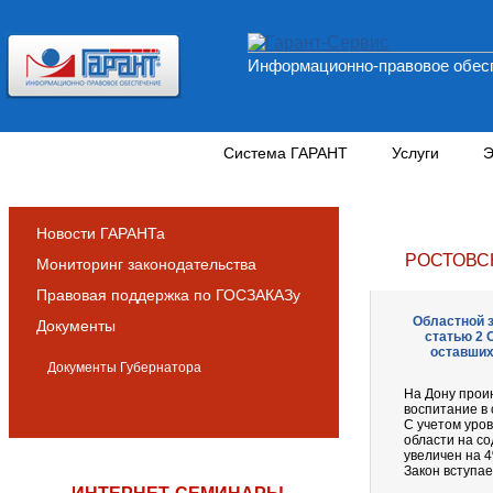
Информационно-правовое обесп
Новости и аналитика
Система ГАРАНТ
Услуги
Э
Новости ГАРАНТа
РОСТОВС
Мониторинг законодательства
Правовая поддержка по ГОСЗАКАЗу
Областной з
Документы
статью 2 
оставших
Документы Губернатора
На Дону прои
воспитание в 
С учетом уро
области на с
увеличен на 4%
Закон вступае